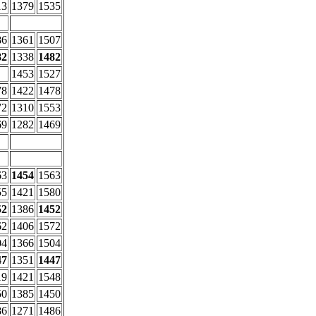
13
1379
1535
86
1361
1507
82
1338
1482
1453
1527
78
1422
1478
72
1310
1553
69
1282
1469
63
1454
1563
55
1421
1580
52
1386
1452
62
1406
1572
04
1366
1504
47
1351
1447
19
1421
1548
50
1385
1450
86
1271
1486