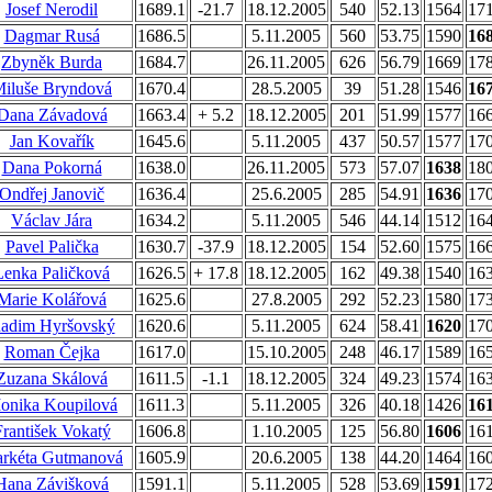
Josef Nerodil
1689.1
-21.7
18.12.2005
540
52.13
1564
17
Dagmar Rusá
1686.5
5.11.2005
560
53.75
1590
16
Zbyněk Burda
1684.7
26.11.2005
626
56.79
1669
17
iluše Bryndová
1670.4
28.5.2005
39
51.28
1546
16
Dana Závadová
1663.4
+ 5.2
18.12.2005
201
51.99
1577
16
Jan Kovařík
1645.6
5.11.2005
437
50.57
1577
17
Dana Pokorná
1638.0
26.11.2005
573
57.07
1638
18
Ondřej Janovič
1636.4
25.6.2005
285
54.91
1636
17
Václav Jára
1634.2
5.11.2005
546
44.14
1512
16
Pavel Palička
1630.7
-37.9
18.12.2005
154
52.60
1575
16
Lenka Paličková
1626.5
+ 17.8
18.12.2005
162
49.38
1540
16
Marie Kolářová
1625.6
27.8.2005
292
52.23
1580
17
adim Hyršovský
1620.6
5.11.2005
624
58.41
1620
17
Roman Čejka
1617.0
15.10.2005
248
46.17
1589
16
Zuzana Skálová
1611.5
-1.1
18.12.2005
324
49.23
1574
16
onika Koupilová
1611.3
5.11.2005
326
40.18
1426
16
František Vokatý
1606.8
1.10.2005
125
56.80
1606
16
rkéta Gutmanová
1605.9
20.6.2005
138
44.20
1464
16
Hana Závišková
1591.1
5.11.2005
528
53.69
1591
17