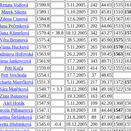
Renata Volfová
1590.9
5.11.2005
242
44.63
1535
16
Marek Sikora
1589.1
1.10.2005
203
45.81
1510
15
Zdena Ciprová
1584.8
12.6.2005
275
53.45
1567
16
Jana Pečenková
1579.8
5.11.2005
202
44.06
1533
16
Dana Klimešová
1579.4
+ 38.8
18.12.2005
342
43.27
1435
15
Věra Beranová
1575.4
28.5.2005
195
45.90
1575
15
Vlasta Hucková
1570.7
5.11.2005
265
50.00
1570
16
adislava Hořovská
1563.9
26.2.2005
201
59.45
1563
16
lena Jankovcová
1561.9
17.7.2005
343
49.71
1512
16
Petr Kuča
1559.0
5.11.2005
414
50.72
1555
16
Petr Vejchoda
1554.1
17.7.2005
37
48.65
chaela Marečková
1551.3
5.11.2005
217
39.17
1372
15
Sára Matějková
1549.7
+ 3.3
18.12.2005
184
49.18
1522
15
Zlata Balunová
1549.2
19.3.2005
163
45.09
Aleš Horák
1547.9
5.11.2005
109
42.20
1368
15
rcela Pilbauerová
1547.1
8.10.2005
18
44.44
1547
15
rtina Štefánková
1547.0
21.8.2005
89
47.19
1467
15
vetta Hlubinková
1545.0
-0.4
18.12.2005
200
49.00
1508
15