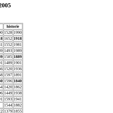
2005
historie
90
1528
1990
18
1652
1918
81
1552
1981
89
1493
1989
89
1585
1889
01
1489
1901
36
1520
1936
58
1597
1891
40
1596
1840
54
1420
1862
96
1449
1938
91
1593
1941
1544
1882
22
1379
1855