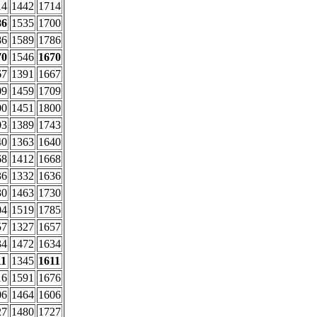
14
1442
1714
86
1535
1700
86
1589
1786
70
1546
1670
67
1391
1667
09
1459
1709
00
1451
1800
03
1389
1743
40
1363
1640
68
1412
1668
36
1332
1636
30
1463
1730
04
1519
1785
57
1327
1657
34
1472
1634
11
1345
1611
16
1591
1676
06
1464
1606
27
1480
1727