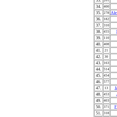
33.
201
34.
400
35.
Ale
278
36.
182
37.
310
38.
455
39.
110
40.
408
41.
21
42.
30
43.
163
44.
514
45.
454
46.
577
47.
J
13
48.
453
49.
403
50.
F
371
51.
318