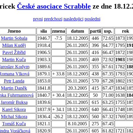
ricek
České asociace Scrabble
ze dne 18.12.
prvni
predchozi
nasledujici
posledni
Jmeno
sila
zmena
datum
partii
usp.
rok
Martin Sobala
1946.7
-7.5
18.12.2005
446
72.65
1873
19
Milan Kuděj
1918.4
26.11.2005
396
64.77
1795
19
Pavel Žibřid
1906.5
26.11.2005
416
66.47
1872
19
Martin Kuča
1903.3
26.11.2005
469
72.92
1903
19
Jaroslav Kodym
1889.6
26.11.2005
355
67.61
1782
18
Romana Vlková
1879.1
+ 33.8
18.12.2005
438
67.35
1793
19
Petr Landa
1853.0
26.11.2005
570
67.28
1802
19
Martin Daněk
1841.8
20.3.2005
415
67.47
1834
18
nka Fuhrmannová
1840.7
+ 30.4
18.12.2005
50
71.00
1638
18
Jaromír Buksa
1839.6
26.11.2005
615
63.25
1755
18
Karel Sikora
1837.9
+ 34.1
18.12.2005
640
66.41
1748
18
Michal Sikora
1836.4
-26.2
18.12.2005
560
67.32
1769
18
Tomáš Kuča
1821.1
8.10.2005
275
67.45
indra Voráčková
1820.9
26.11.2005
605
61.82
1721
18