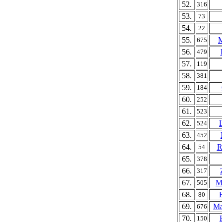
52.
316
53.
73
54.
22
55.
M
675
56.
479
57.
119
58.
381
59.
184
60.
252
61.
523
62.
524
63.
452
64.
R
54
65.
378
66.
317
67.
M
505
68.
80
69.
Ma
676
70.
150