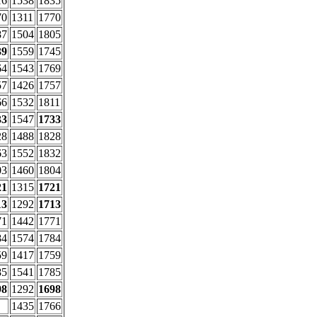
16
1538
1835
70
1311
1770
87
1504
1805
39
1559
1745
64
1543
1769
57
1426
1757
66
1532
1811
33
1547
1733
28
1488
1828
63
1552
1832
03
1460
1804
21
1315
1721
13
1292
1713
71
1442
1771
84
1574
1784
59
1417
1759
85
1541
1785
98
1292
1698
1435
1766