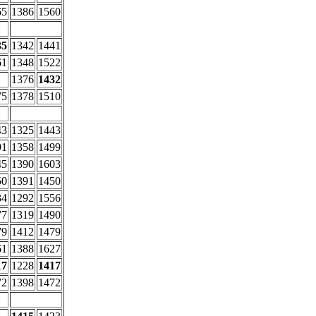
65
1386
1560
35
1342
1441
61
1348
1522
1376
1432
75
1378
1510
43
1325
1443
91
1358
1499
45
1390
1603
50
1391
1450
34
1292
1556
77
1319
1490
79
1412
1479
61
1388
1627
17
1228
1417
72
1398
1472