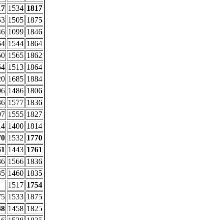
17
1534
1817
53
1505
1875
46
1099
1846
64
1544
1864
50
1565
1862
64
1513
1864
20
1685
1884
06
1486
1806
36
1577
1836
97
1555
1827
14
1400
1814
70
1532
1770
61
1443
1761
36
1566
1836
35
1460
1835
1517
1754
75
1533
1875
48
1458
1825