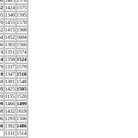
58
1485
1570
42
1424
1575
95
1340
1595
70
1455
1570
62
1415
1568
64
1452
1604
66
1303
1566
74
1351
1574
24
1358
1524
79
1337
1579
10
1347
1510
48
1301
1548
05
1425
1505
20
1155
1520
99
1466
1499
88
1432
1619
06
1293
1506
86
1392
1486
1331
1514