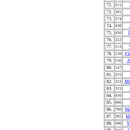
71.
511
72.
281
73.
374
74.
438
75.
456
76.
322
77.
113
78.
Vl
120
79.
A
156
80.
147
81.
231
82.
Mi
323
83.
315
84.
430
85.
696
86.
Ma
700
87.
Ma
585
88.
Y
580