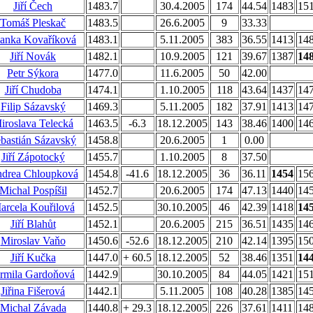
Jiří Čech
1483.7
30.4.2005
174
44.54
1483
15
Tomáš Pleskač
1483.5
26.6.2005
9
33.33
anka Kovaříková
1483.1
5.11.2005
383
36.55
1413
14
Jiří Novák
1482.1
10.9.2005
121
39.67
1387
14
Petr Sýkora
1477.0
11.6.2005
50
42.00
Jiří Chudoba
1474.1
1.10.2005
118
43.64
1437
14
Filip Sázavský
1469.3
5.11.2005
182
37.91
1413
14
iroslava Telecká
1463.5
-6.3
18.12.2005
143
38.46
1400
14
bastián Sázavský
1458.8
20.6.2005
1
0.00
Jiří Zápotocký
1455.7
1.10.2005
8
37.50
drea Chloupková
1454.8
-41.6
18.12.2005
36
36.11
1454
15
Michal Pospíšil
1452.7
20.6.2005
174
47.13
1440
14
arcela Kouřilová
1452.5
30.10.2005
46
42.39
1418
14
Jiří Blahůt
1452.1
20.6.2005
215
36.51
1435
14
Miroslav Vaňo
1450.6
-52.6
18.12.2005
210
42.14
1395
15
Jiří Kučka
1447.0
+ 60.5
18.12.2005
52
38.46
1351
14
armila Gardoňová
1442.9
30.10.2005
84
44.05
1421
15
Jiřina Fišerová
1442.1
5.11.2005
108
40.28
1385
14
Michal Závada
1440.8
+ 29.3
18.12.2005
226
37.61
1411
14