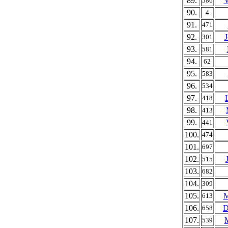
89.
V
586
90.
4
91.
471
92.
J
301
93.
581
94.
62
95.
583
96.
534
97.
418
98.
413
99.
441
100.
474
101.
697
102.
515
103.
682
104.
309
105.
M
613
106.
D
658
107.
539