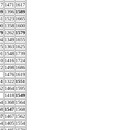
17
1471
1617
89
1396
1589
31
1523
1665
00
1358
1600
79
1262
1579
94
1349
1655
25
1363
1625
01
1548
1739
10
1416
1724
22
1498
1686
1476
1619
51
1322
1551
62
1464
1595
1418
1549
64
1368
1564
68
1547
1568
47
1467
1562
54
1405
1554