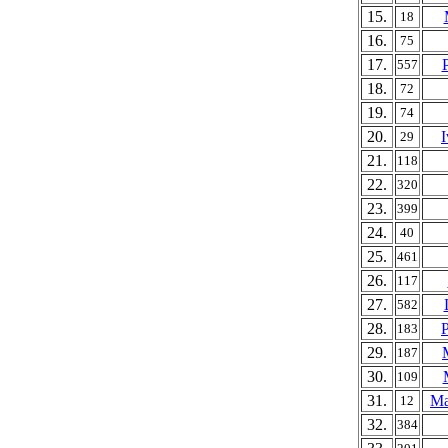
15.
18
16.
75
17.
557
18.
72
19.
74
20.
I
29
21.
118
22.
320
23.
399
24.
40
25.
461
26.
117
27.
582
28.
183
29.
187
30.
109
31.
Ma
12
32.
384