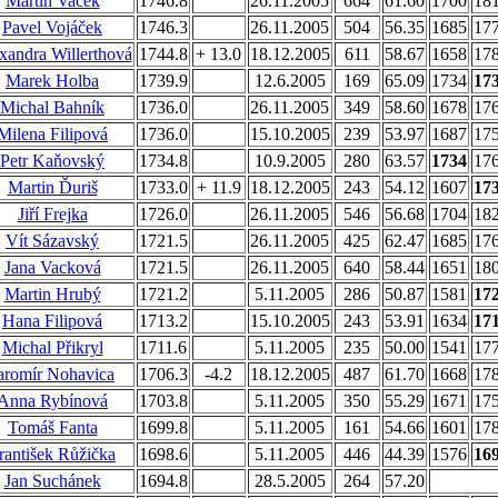
Martin Vacek
1746.8
26.11.2005
664
61.60
1700
18
Pavel Vojáček
1746.3
26.11.2005
504
56.35
1685
17
xandra Willerthová
1744.8
+ 13.0
18.12.2005
611
58.67
1658
17
Marek Holba
1739.9
12.6.2005
169
65.09
1734
17
Michal Bahník
1736.0
26.11.2005
349
58.60
1678
17
Milena Filipová
1736.0
15.10.2005
239
53.97
1687
17
Petr Kaňovský
1734.8
10.9.2005
280
63.57
1734
17
Martin Ďuriš
1733.0
+ 11.9
18.12.2005
243
54.12
1607
17
Jiří Frejka
1726.0
26.11.2005
546
56.68
1704
18
Vít Sázavský
1721.5
26.11.2005
425
62.47
1685
17
Jana Vacková
1721.5
26.11.2005
640
58.44
1651
18
Martin Hrubý
1721.2
5.11.2005
286
50.87
1581
17
Hana Filipová
1713.2
15.10.2005
243
53.91
1634
17
Michal Přikryl
1711.6
5.11.2005
235
50.00
1541
17
aromír Nohavica
1706.3
-4.2
18.12.2005
487
61.70
1668
17
Anna Rybínová
1703.8
5.11.2005
350
55.29
1671
17
Tomáš Fanta
1699.8
5.11.2005
161
54.66
1601
17
rantišek Růžička
1698.6
5.11.2005
446
44.39
1576
16
Jan Suchánek
1694.8
28.5.2005
264
57.20