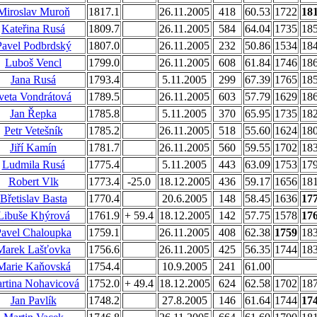
Miroslav Muroň
1817.1
26.11.2005
418
60.53
1722
18
Kateřina Rusá
1809.7
26.11.2005
584
64.04
1735
18
Pavel Podbrdský
1807.0
26.11.2005
232
50.86
1534
18
Luboš Vencl
1799.0
26.11.2005
608
61.84
1746
18
Jana Rusá
1793.4
5.11.2005
299
67.39
1765
18
veta Vondrátová
1789.5
26.11.2005
603
57.79
1629
18
Jan Řepka
1785.8
5.11.2005
370
65.95
1735
18
Petr Vetešník
1785.2
26.11.2005
518
55.60
1624
18
Jiří Kamín
1781.7
26.11.2005
560
59.55
1702
18
Ludmila Rusá
1775.4
5.11.2005
443
63.09
1753
17
Robert Vlk
1773.4
-25.0
18.12.2005
436
59.17
1656
18
Břetislav Basta
1770.4
20.6.2005
148
58.45
1636
17
Libuše Khýrová
1761.9
+ 59.4
18.12.2005
142
57.75
1578
17
Pavel Chaloupka
1759.1
26.11.2005
408
62.38
1759
18
Marek Lašťovka
1756.6
26.11.2005
425
56.35
1744
18
Marie Kaňovská
1754.4
10.9.2005
241
61.00
rtina Nohavicová
1752.0
+ 49.4
18.12.2005
624
62.58
1702
18
Jan Pavlík
1748.2
27.8.2005
146
61.64
1744
17