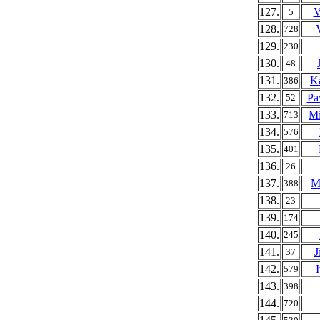
127.
V
5
128.
V
728
129.
230
130.
48
131.
Ka
386
132.
Pa
52
133.
Mi
713
134.
576
135.
401
136.
26
137.
M
388
138.
23
139.
174
140.
245
141.
J
37
142.
579
143.
398
144.
720