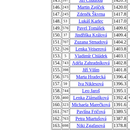
145.
Jiří Chudoba
1420.3
107
146.
Martin Zajíček
1420.0
243
147.
Zdeněk Škvrna
1417.8
245
148.
Lukáš Karlec
1417.0
53
149.
Pavel Tomášek
1409.6
576
150.
Jindřiška Králová
1409.4
37
151.
Zuzana Strnadová
1404.2
707
152.
Lenka Veiserová
1403.8
526
153.
Vladimír Chládek
1403.1
5
154.
Adéla Zahradníková
1402.8
743
155.
Jiří Vilím
1401.8
398
156.
Marta Hradecká
1396.4
575
157.
Iva Niklesová
1396.3
59
158.
Leo Jaroš
1395.1
744
159.
Lenka Zlámalíková
1392.4
460
160.
Michaela Marečková
1391.6
323
161.
Pavlína Fričová
1389.5
767
162.
Petra Miartušová
1387.8
763
163.
Niki Zgafasová
1378.8
698