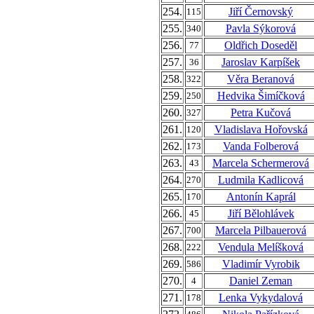
254.
Jiří Černovský
115
255.
Pavla Sýkorová
340
256.
Oldřich Doseděl
77
257.
Jaroslav Karpíšek
36
258.
Věra Beranová
322
259.
Hedvika Šimíčková
250
260.
Petra Kučová
327
261.
Vladislava Hořovská
120
262.
Vanda Folberová
173
263.
Marcela Schermerová
43
264.
Ludmila Kadlicová
270
265.
Antonín Kaprál
170
266.
Jiří Bělohlávek
45
267.
Marcela Pilbauerová
700
268.
Vendula Melíšková
222
269.
Vladimír Vyrobik
586
270.
Daniel Zeman
4
271.
Lenka Vykydalová
178