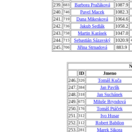
239.
Barbora Pražáková
1087.9
683
240.
Pavel Macek
1082.3
746
241.
Dana Mikesková
1064.6
719
242.
Jakub Sedlák
1058.2
736
243.
Martin Karásek
1047.0
758
244.
Sebastián Sázavský
1020.9
715
245.
Jiřina Strnadová
883.9
706
N
ID
Jmeno
246.
Tomáš Kuča
326
247.
Jan Pavlík
384
248.
Jan Suchánek
318
249.
Miluše Bryndová
675
250.
Tomáš Ptáček
176
251.
Ivo Husar
312
252.
Robert Babilon
112
253.
Marek Sikora
281