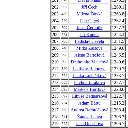
201.
David Klaus
1270.3
670
202.
Jiří Čech
1269.1
562
203.
Milena Žárská
1263.8
480
204.
Petr Cigoš
1262.4
720
205.
Josef Černotík
1257.3
709
206.
Jiří Kuděla
1254.3
473
207.
Ladislav Čevela
1251.5
766
208.
Mirka Zaisová
1249.0
748
209.
Alena Bartošová
1246.5
298
210.
Drahomíra Venclová
1240.6
71
211.
Ladislav Halouzka
1239.7
589
212.
Lenka Lukačíková
1233.7
724
213.
Pavlína Juráková
1227.7
655
214.
Markéta Burdová
1223.6
695
215.
Libuše Bednarzová
1222.7
692
216.
Adam Bártů
1215.2
734
217.
Andrea Barbuláková
1208.4
738
218.
Žaneta Leová
1208.3
741
219.
Jana Dostálová
1206.7
725