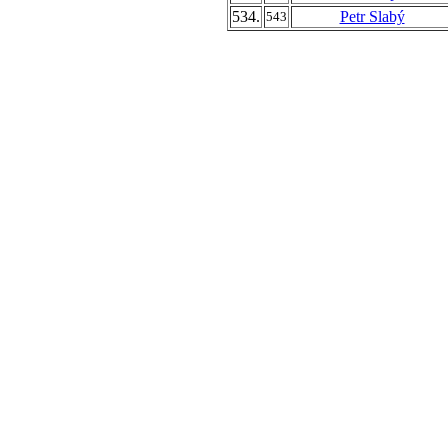
534.
Petr Slabý
543