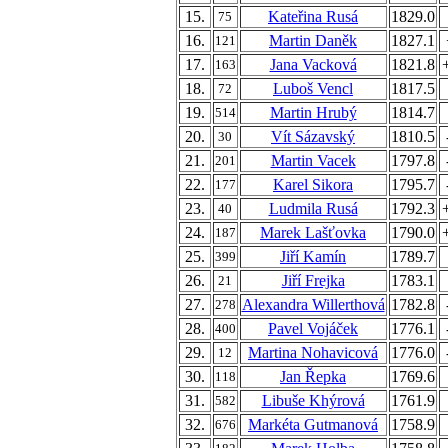
15.
Kateřina Rusá
1829.0
75
16.
Martin Daněk
1827.1
121
17.
Jana Vacková
1821.8
163
18.
Luboš Vencl
1817.5
72
19.
Martin Hrubý
1814.7
514
20.
Vít Sázavský
1810.5
30
21.
Martin Vacek
1797.8
201
22.
Karel Sikora
1795.7
177
23.
Ludmila Rusá
1792.3
40
24.
Marek Lašťovka
1790.0
187
25.
Jiří Kamín
1789.7
399
26.
Jiří Frejka
1783.1
21
27.
Alexandra Willerthová
1782.8
278
28.
Pavel Vojáček
1776.1
400
29.
Martina Nohavicová
1776.0
12
30.
Jan Řepka
1769.6
118
31.
Libuše Khýrová
1761.9
582
32.
Markéta Gutmanová
1758.9
676