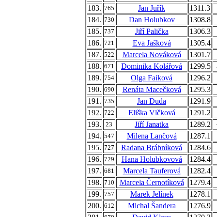
183.
Jan Juřík
1311.3
765
184.
Dan Holubkov
1308.8
730
185.
Jiří Palička
1306.3
737
186.
Eva Jašková
1305.4
721
187.
Marcela Nováková
1301.7
522
188.
Dominika Kolářová
1299.5
671
189.
Olga Faiková
1296.2
754
190.
Renáta Macečková
1295.3
690
191.
Jan Duda
1291.9
735
192.
Eliška Vlčková
1291.2
722
193.
Jiří Janatka
1289.2
23
194.
Milena Lančová
1287.1
547
195.
Radana Brábníková
1284.6
727
196.
Hana Holubkovová
1284.4
729
197.
Marcela Tauferová
1282.4
681
198.
Marcela Černotíková
1279.4
710
199.
Marek Jelínek
1278.1
757
200.
Michal Šandera
1276.9
612