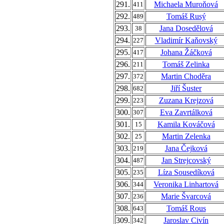
291.
Michaela Muroňová
411
292.
Tomáš Rusý
489
293.
Jana Dosedělová
38
294.
Vladimír Kaňovský
227
295.
Johana Žáčková
417
296.
Tomáš Zelinka
211
297.
Martin Choděra
372
298.
Jiří Šuster
682
299.
Zuzana Krejzová
223
300.
Eva Zavrtálková
307
301.
Kamila Kováčová
15
302.
Martin Zelenka
25
303.
Jana Čejková
219
304.
Jan Strejcovský
487
305.
Líza Sousedíková
235
306.
Veronika Linhartová
344
307.
Marie Švarcová
236
308.
Tomáš Rous
643
309.
Jaroslav Civín
342