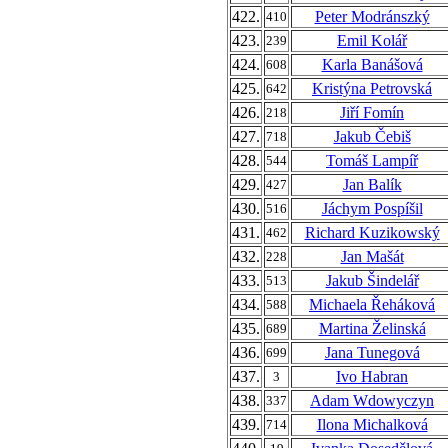
422.
Peter Modránszký
410
423.
Emil Kolář
239
424.
Karla Banášová
608
425.
Kristýna Petrovská
642
426.
Jiří Fomín
218
427.
Jakub Čebiš
718
428.
Tomáš Lampíř
544
429.
Jan Balík
427
430.
Jáchym Pospíšil
516
431.
Richard Kuzikowský
462
432.
Jan Mašát
228
433.
Jakub Šindelář
513
434.
Michaela Řeháková
588
435.
Martina Želinská
689
436.
Jana Tunegová
699
437.
Ivo Habran
3
438.
Adam Wdowyczyn
337
439.
Ilona Michalková
714