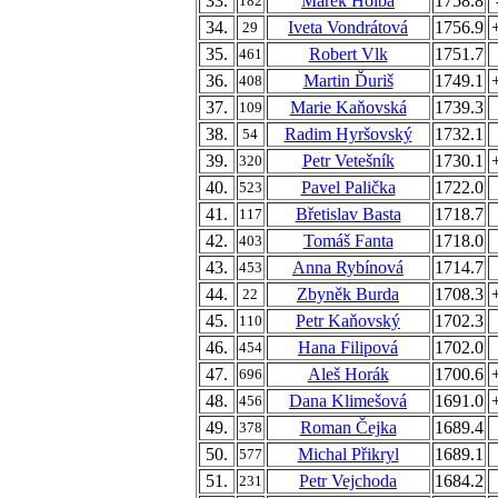
33.
Marek Holba
1758.8
182
34.
Iveta Vondrátová
1756.9
29
35.
Robert Vlk
1751.7
461
36.
Martin Ďuriš
1749.1
408
37.
Marie Kaňovská
1739.3
109
38.
Radim Hyršovský
1732.1
54
39.
Petr Vetešník
1730.1
320
40.
Pavel Palička
1722.0
523
41.
Břetislav Basta
1718.7
117
42.
Tomáš Fanta
1718.0
403
43.
Anna Rybínová
1714.7
453
44.
Zbyněk Burda
1708.3
22
45.
Petr Kaňovský
1702.3
110
46.
Hana Filipová
1702.0
454
47.
Aleš Horák
1700.6
696
48.
Dana Klimešová
1691.0
456
49.
Roman Čejka
1689.4
378
50.
Michal Přikryl
1689.1
577
51.
Petr Vejchoda
1684.2
231