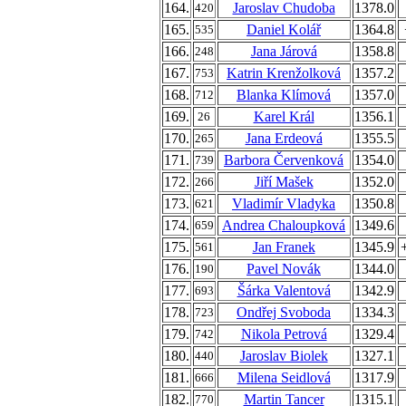
164.
Jaroslav Chudoba
1378.0
420
165.
Daniel Kolář
1364.8
535
166.
Jana Járová
1358.8
248
167.
Katrin Krenžolková
1357.2
753
168.
Blanka Klímová
1357.0
712
169.
Karel Král
1356.1
26
170.
Jana Erdeová
1355.5
265
171.
Barbora Červenková
1354.0
739
172.
Jiří Mašek
1352.0
266
173.
Vladimír Vladyka
1350.8
621
174.
Andrea Chaloupková
1349.6
659
175.
Jan Franek
1345.9
561
176.
Pavel Novák
1344.0
190
177.
Šárka Valentová
1342.9
693
178.
Ondřej Svoboda
1334.3
723
179.
Nikola Petrová
1329.4
742
180.
Jaroslav Biolek
1327.1
440
181.
Milena Seidlová
1317.9
666
182.
Martin Tancer
1315.1
770