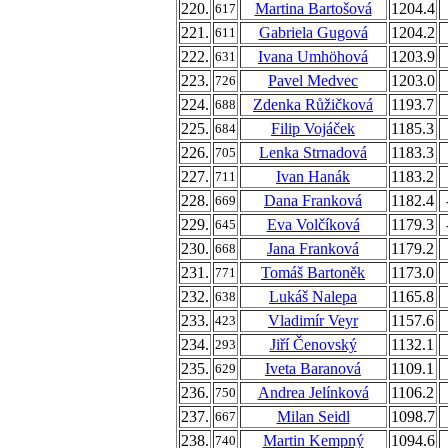
220.
Martina Bartošová
1204.4
617
221.
Gabriela Gugová
1204.2
611
222.
Ivana Umhöhová
1203.9
631
223.
Pavel Medvec
1203.0
726
224.
Zdenka Růžičková
1193.7
688
225.
Filip Vojáček
1185.3
684
226.
Lenka Strnadová
1183.3
705
227.
Ivan Hanák
1183.2
711
228.
Dana Franková
1182.4
669
229.
Eva Volčíková
1179.3
645
230.
Jana Franková
1179.2
668
231.
Tomáš Bartoněk
1173.0
771
232.
Lukáš Nalepa
1165.8
638
233.
Vladimír Veyr
1157.6
423
234.
Jiří Čenovský
1132.1
293
235.
Iveta Baranová
1109.1
629
236.
Andrea Jelínková
1106.2
750
237.
Milan Seidl
1098.7
667
238.
Martin Kempný
1094.6
740