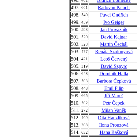
496.
Oldřich Lomecký
402
497.
Radovan Paloch
661
498.
Pavel Ondřich
540
499.
Ivo Geiger
459
500.
Jan Provazník
593
501.
David Kajnar
520
502.
Martin Čechál
528
503.
Renáta Szolonyová
477
504.
Leoš Červený
421
505.
David Szpyrc
319
506.
Dominik Halla
648
507.
Barbora Čepková
503
508.
Emil Filip
448
509.
Jiří Mareš
665
510.
Petr Čepek
502
511.
Milan Vaněk
272
512.
Dita Hanzlíková
409
513.
Ilona Prouzová
308
514.
Hana Bašková
632