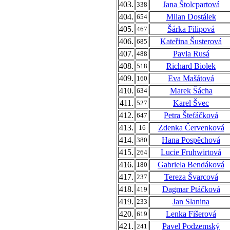
403.
Jana Štolcpartová
338
404.
Milan Dostálek
654
405.
Šárka Filipová
467
406.
Kateřina Šusterová
685
407.
Pavla Rusá
488
408.
Richard Biolek
518
409.
Eva Mašátová
160
410.
Marek Šácha
634
411.
Karel Švec
527
412.
Petra Štefáčková
647
413.
Zdenka Červenková
16
414.
Hana Pospěchová
380
415.
Lucie Fruhwirtová
264
416.
Gabriela Bendáková
180
417.
Tereza Švarcová
237
418.
Dagmar Ptáčková
419
419.
Jan Slanina
233
420.
Lenka Fišerová
619
421.
Pavel Podzemský
241