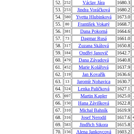
52.
Václav Jára
1680.3
252
53.
Jindra Voráčková
1680.2
253
54.
Yvetta Hlubinková
1673.0
580
55.
František Vokatý
1668.7
80
56.
Dana Pokorná
1664.6
381
57.
Dagmar Rusá
1661.0
73
58.
Zuzana Skálová
1650.8
317
59.
Ondřej Janovič
1642.7
184
60.
Dana Závadová
1640.8
479
61.
Marie Kolářová
1637.9
452
62.
Jan Kovařík
1636.6
119
63.
Jaromír Nohavica
1630.7
13
64.
Lenka Paličková
1627.1
524
65.
Martin Kapler
1625.0
697
66.
Hana Závišková
1622.8
150
67.
Michal Bahník
1619.9
310
68.
Josef Nerodil
1617.6
316
69.
Jindřich Sikora
1615.8
583
70.
Alena Jankovcová
1603.2
156