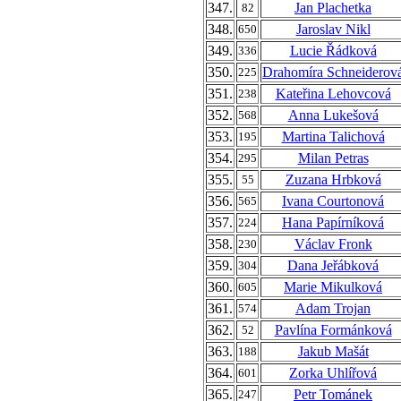
347.
Jan Plachetka
82
348.
Jaroslav Nikl
650
349.
Lucie Řádková
336
350.
Drahomíra Schneiderov
225
351.
Kateřina Lehovcová
238
352.
Anna Lukešová
568
353.
Martina Talichová
195
354.
Milan Petras
295
355.
Zuzana Hrbková
55
356.
Ivana Courtonová
565
357.
Hana Papírníková
224
358.
Václav Fronk
230
359.
Dana Jeřábková
304
360.
Marie Mikulková
605
361.
Adam Trojan
574
362.
Pavlína Formánková
52
363.
Jakub Mašát
188
364.
Zorka Uhlířová
601
365.
Petr Tománek
247