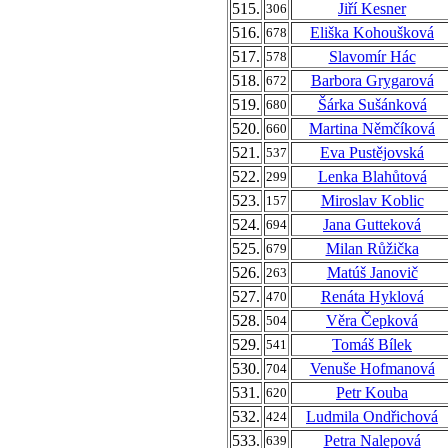
515.
Jiří Kesner
306
516.
Eliška Kohoušková
678
517.
Slavomír Hác
578
518.
Barbora Grygarová
672
519.
Šárka Sušánková
680
520.
Martina Němčíková
660
521.
Eva Pustějovská
537
522.
Lenka Blahůtová
299
523.
Miroslav Koblic
157
524.
Jana Gutteková
694
525.
Milan Růžička
679
526.
Matúš Janovič
263
527.
Renáta Hyklová
470
528.
Věra Čepková
504
529.
Tomáš Bílek
541
530.
Venuše Hofmanová
704
531.
Petr Kouba
620
532.
Ludmila Ondřichová
424
533.
Petra Nalepová
639