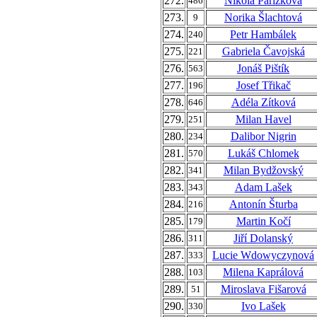
272.
Nikola Pařízková
486
273.
Norika Šlachtová
9
274.
Petr Hambálek
240
275.
Gabriela Čavojská
221
276.
Jonáš Pištík
563
277.
Josef Třikač
196
278.
Adéla Zítková
646
279.
Milan Havel
251
280.
Dalibor Nigrin
234
281.
Lukáš Chlomek
570
282.
Milan Bydžovský
341
283.
Adam Lašek
343
284.
Antonín Šturba
216
285.
Martin Kočí
179
286.
Jiří Dolanský
311
287.
Lucie Wdowyczynová
333
288.
Milena Kaprálová
103
289.
Miroslava Fišarová
51
290.
Ivo Lašek
330