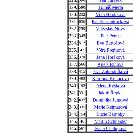
328.
Petr Jurásek
390
329.
Tomáš Merta
590
330.
Věra Hladíková
332
331.
Kateřina Juklíčková
636
332.
Vítězslav Nový
259
333.
Petr Petras
345
334.
Eva Bartošová
512
335.
Věra Preňková
47
336.
Jana Horáková
379
337.
Aneta Říhová
566
338.
Eva Zahradníková
415
339.
Karolína Kukačová
492
340.
Alena Ryšková
192
341.
Jakub Řepka
331
342.
Dominika Jungová
637
343.
Marie Kejmarová
335
344.
Lucie Barnoky
154
345.
Martin Schneider
46
346.
Ivana Chalupová
567