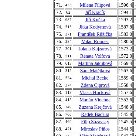
71.
Milena Filipová
1596.4
455
72.
Jiří Kracík
1594.1
62
73.
Jiří Kučka
1593.2
687
74.
Jitka Kodymová
1587.8
515
75.
František Růžička
1583.0
371
76.
Milan Roupec
1580.6
284
77.
Jolana Kajzarová
1573.2
301
78.
Renata Volfová
1572.0
511
79.
Martina Jakubová
1569.4
613
80.
Sára Matějková
1563.6
315
81.
Michal Becke
1559.4
534
82.
Zdena Ciprová
1558.4
374
83.
Vlasta Hucková
1557.6
113
84.
Marián Viochna
1553.6
413
85.
Zuzana Krejčová
1548.9
749
86.
Radek Baďura
1545.8
760
87.
Filip Sázavský
1545.5
469
88.
Miroslav Piňos
1544.5
471