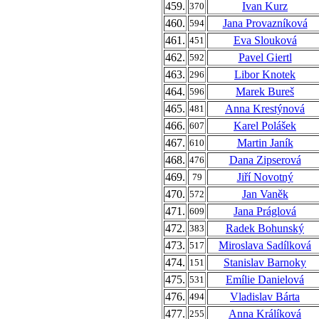
459.
Ivan Kurz
370
460.
Jana Provazníková
594
461.
Eva Slouková
451
462.
Pavel Giertl
592
463.
Libor Knotek
296
464.
Marek Bureš
596
465.
Anna Krestýnová
481
466.
Karel Polášek
607
467.
Martin Janík
610
468.
Dana Zipserová
476
469.
Jiří Novotný
79
470.
Jan Vaněk
572
471.
Jana Práglová
609
472.
Radek Bohunský
383
473.
Miroslava Sadílková
517
474.
Stanislav Barnoky
151
475.
Emílie Danielová
531
476.
Vladislav Bárta
494
477.
Anna Králíková
255