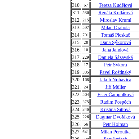
310.
Tereza Kudějová
67
311.
Renáta Kollárová
536
312.
Miroslav Kruml
215
313.
Milan Drahota
597
314.
Tomáš Pleskač
701
315.
Dana Sýkorová
28
316.
Jana Jandová
10
317.
Daniela Sázavská
229
318.
Petr Sýkora
17
319.
Pavel Roštínský
385
320.
Jakub Nohavica
168
321.
Jiří Müller
24
322.
Ester Čampulková
564
323.
Radim Pospěch
375
324.
Kristina Šittová
346
325.
Dagmar Dvořáková
226
326.
Petr Holman
56
327.
Milan Peroutka
641