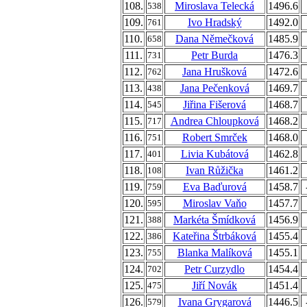
108.
Miroslava Telecká
1496.6
538
109.
Ivo Hradský
1492.0
761
110.
Dana Němečková
1485.9
658
111.
Petr Burda
1476.3
731
112.
Jana Hrušková
1472.6
762
113.
Jana Pečenková
1469.7
438
114.
Jiřina Fišerová
1468.7
545
115.
Andrea Chloupková
1468.2
717
116.
Robert Smrček
1468.0
751
117.
Livia Kubátová
1462.8
401
118.
Ivan Růžička
1461.2
108
119.
Eva Baďurová
1458.7
759
120.
Miroslav Vaňo
1457.7
595
121.
Markéta Šmídková
1456.9
388
122.
Kateřina Štrbáková
1455.4
386
123.
Blanka Malíková
1455.1
755
124.
Petr Curzydlo
1454.4
702
125.
Jiří Novák
1451.4
475
126.
Ivana Grygarová
1446.5
579