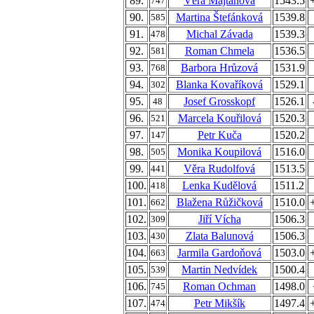
89.
Věra Majtánová
1543.5
747
90.
Martina Štefánková
1539.8
585
91.
Michal Závada
1539.3
478
92.
Roman Chmela
1536.5
581
93.
Barbora Hrůzová
1531.9
768
94.
Blanka Kovaříková
1529.1
302
95.
Josef Grosskopf
1526.1
48
96.
Marcela Kouřilová
1520.3
521
97.
Petr Kuča
1520.2
147
98.
Monika Koupilová
1516.0
505
99.
Věra Rudolfová
1513.5
441
100.
Lenka Kudělová
1511.2
418
101.
Blažena Růžičková
1510.0
662
102.
Jiří Vícha
1506.3
309
103.
Zlata Balunová
1506.3
430
104.
Jarmila Gardoňová
1503.0
663
105.
Martin Nedvídek
1500.4
539
106.
Roman Ochman
1498.0
745
107.
Petr Mikšík
1497.4
474