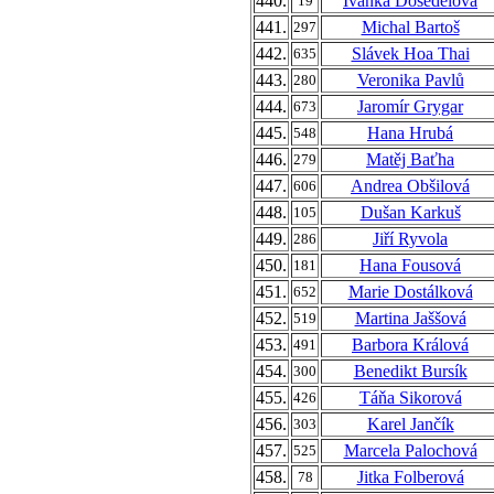
440.
Ivanka Dosedělová
19
441.
Michal Bartoš
297
442.
Slávek Hoa Thai
635
443.
Veronika Pavlů
280
444.
Jaromír Grygar
673
445.
Hana Hrubá
548
446.
Matěj Baťha
279
447.
Andrea Obšilová
606
448.
Dušan Karkuš
105
449.
Jiří Ryvola
286
450.
Hana Fousová
181
451.
Marie Dostálková
652
452.
Martina Jaššová
519
453.
Barbora Králová
491
454.
Benedikt Bursík
300
455.
Táňa Sikorová
426
456.
Karel Jančík
303
457.
Marcela Palochová
525
458.
Jitka Folberová
78