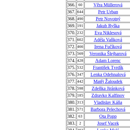
366.
Věra Müllerová
60
367.
Petr Urban
644
368.
Petr Novotný
490
369.
Jakub Ryška
191
370.
Eva Niklesová
232
371.
Adéla Vaňková
602
372.
Irena Fučíková
466
373.
Veronika Šlejharová
569
374.
Adam Lorenc
428
375.
František Tvrdík
532
376.
Lenka Odehnalová
347
377.
Matěj Žaloudek
442
378.
Zdeňka Jiránková
598
379.
Zdravko Kalfinov
185
380.
Vladislav Káňa
313
381.
Barbora Pelechová
571
382.
Ota Popp
63
383.
Josef Vacek
2