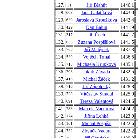
127.
Jiří Blahůt
1446.1
11
128.
Jana Galatíková
1443.0
603
129.
Jaroslava Kroužková
1442.4
630
130.
Dan Balun
1441.9
429
131.
Jiří Čech
1441.7
217
132.
Zuzana Pospíšilová
1441.5
656
133.
Jiří Matějček
1437.3
769
134.
Vojtěch Trmal
1436.5
530
135.
Michaela Krupková
1435.1
713
136.
Jakub Závada
1432.5
703
137.
Michal Žáček
1431.2
416
138.
Jiří Zápotocký
1428.8
716
139.
Vítězslav Strádal
1425.9
728
140.
Tereza Valentová
1424.6
691
141.
Marcela Vacurová
1424.2
733
142.
Jiřina Lehká
1423.0
174
143.
Michal Pospíšil
1422.6
161
144.
Zbyněk Vacura
1422.2
732