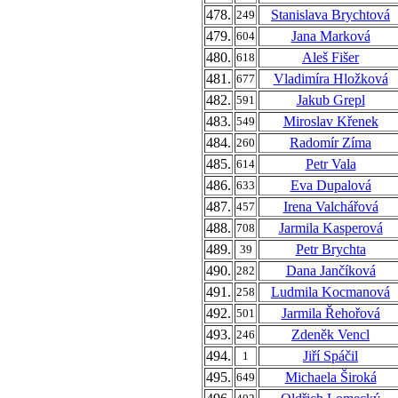
478.
Stanislava Brychtová
249
479.
Jana Marková
604
480.
Aleš Fišer
618
481.
Vladimíra Hložková
677
482.
Jakub Grepl
591
483.
Miroslav Křenek
549
484.
Radomír Zíma
260
485.
Petr Vala
614
486.
Eva Dupalová
633
487.
Irena Valchářová
457
488.
Jarmila Kasperová
708
489.
Petr Brychta
39
490.
Dana Jančíková
282
491.
Ludmila Kocmanová
258
492.
Jarmila Řehořová
501
493.
Zdeněk Vencl
246
494.
Jiří Spáčil
1
495.
Michaela Široká
649