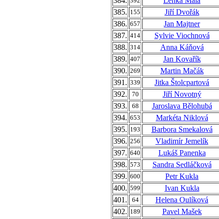
384.
Lenka Malá
392
385.
Jiří Dvořák
155
386.
Jan Majtner
657
387.
Sylvie Viochnová
414
388.
Anna Káňová
314
389.
Jan Kovařík
407
390.
Martin Mačák
269
391.
Jitka Štolcpartová
339
392.
Jiří Novotný
70
393.
Jaroslava Bělohubá
68
394.
Markéta Niklová
653
395.
Barbora Smekalová
193
396.
Vladimír Jemelík
256
397.
Lukáš Panenka
640
398.
Sandra Sedláčková
573
399.
Petr Kukla
600
400.
Ivan Kukla
599
401.
Helena Oulíková
64
402.
Pavel Mašek
189