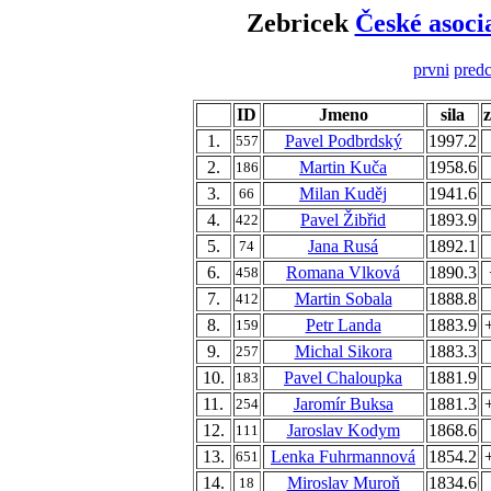
Zebricek
České asoci
prvni
predc
ID
Jmeno
sila
1.
Pavel Podbrdský
1997.2
557
2.
Martin Kuča
1958.6
186
3.
Milan Kuděj
1941.6
66
4.
Pavel Žibřid
1893.9
422
5.
Jana Rusá
1892.1
74
6.
Romana Vlková
1890.3
458
7.
Martin Sobala
1888.8
412
8.
Petr Landa
1883.9
159
9.
Michal Sikora
1883.3
257
10.
Pavel Chaloupka
1881.9
183
11.
Jaromír Buksa
1881.3
254
12.
Jaroslav Kodym
1868.6
111
13.
Lenka Fuhrmannová
1854.2
651
14.
Miroslav Muroň
1834.6
18