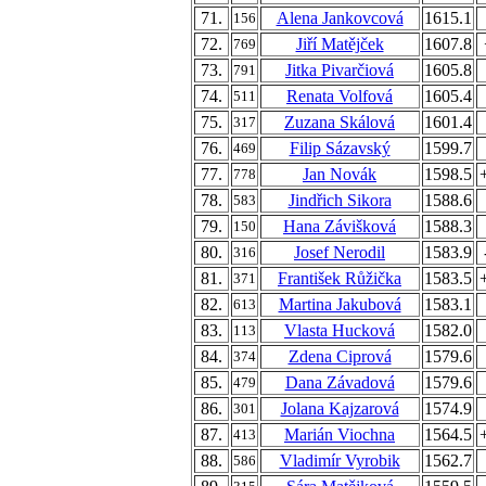
71.
Alena Jankovcová
1615.1
156
72.
Jiří Matějček
1607.8
769
73.
Jitka Pivarčiová
1605.8
791
74.
Renata Volfová
1605.4
511
75.
Zuzana Skálová
1601.4
317
76.
Filip Sázavský
1599.7
469
77.
Jan Novák
1598.5
778
78.
Jindřich Sikora
1588.6
583
79.
Hana Závišková
1588.3
150
80.
Josef Nerodil
1583.9
316
81.
František Růžička
1583.5
371
82.
Martina Jakubová
1583.1
613
83.
Vlasta Hucková
1582.0
113
84.
Zdena Ciprová
1579.6
374
85.
Dana Závadová
1579.6
479
86.
Jolana Kajzarová
1574.9
301
87.
Marián Viochna
1564.5
413
88.
Vladimír Vyrobik
1562.7
586