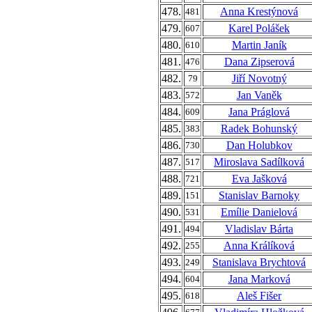
478.
Anna Krestýnová
481
479.
Karel Polášek
607
480.
Martin Janík
610
481.
Dana Zipserová
476
482.
Jiří Novotný
79
483.
Jan Vaněk
572
484.
Jana Práglová
609
485.
Radek Bohunský
383
486.
Dan Holubkov
730
487.
Miroslava Sadílková
517
488.
Eva Jašková
721
489.
Stanislav Barnoky
151
490.
Emílie Danielová
531
491.
Vladislav Bárta
494
492.
Anna Králíková
255
493.
Stanislava Brychtová
249
494.
Jana Marková
604
495.
Aleš Fišer
618