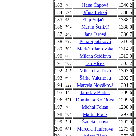
183.
Hana Čápová
1340.2
783
184.
Jiřina Lehká
1338.5
174
185.
Filip Vojáček
1338.1
684
186.
Martin Šenkýř
1338.0
794
187.
Jana Járová
1336.7
248
188.
Petra Špotáková
1316.4
786
189.
Markéta Jarkovská
1314.2
790
190.
Milena Seidlová
1313.9
666
191.
Jan Vlček
1303.2
785
192.
Milena Lančová
1303.0
547
193.
Šárka Valentová
1302.7
693
194.
Marcela Nováková
1301.7
522
195.
Jaroslav Biolek
1299.6
440
196.
Dominika Kolářová
1299.5
671
197.
Michal Foltán
1298.0
788
198.
Martin Praus
1297.8
784
199.
Žaneta Leová
1295.5
741
200.
Marcela Tauferová
1273.4
681