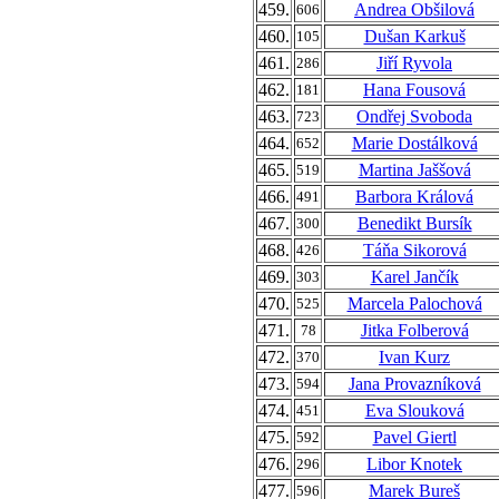
459.
Andrea Obšilová
606
460.
Dušan Karkuš
105
461.
Jiří Ryvola
286
462.
Hana Fousová
181
463.
Ondřej Svoboda
723
464.
Marie Dostálková
652
465.
Martina Jaššová
519
466.
Barbora Králová
491
467.
Benedikt Bursík
300
468.
Táňa Sikorová
426
469.
Karel Jančík
303
470.
Marcela Palochová
525
471.
Jitka Folberová
78
472.
Ivan Kurz
370
473.
Jana Provazníková
594
474.
Eva Slouková
451
475.
Pavel Giertl
592
476.
Libor Knotek
296
477.
Marek Bureš
596