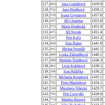
127.
Jana Galatíková
1459.9
603
128.
Jana Hrušková
1458.1
762
129.
Ivana Grygarová
1457.8
579
130.
Jiří Chudoba
1453.0
107
131.
Marta Hradecká
1452.9
575
132.
Jiří Novák
1451.4
475
133.
Petr Kuča
1451.2
147
134.
Dan Balun
1441.9
429
135.
Michal Pospíšil
1441.1
161
136.
Lenka Zlámalíková
1440.1
460
137.
Markéta Šmídková
1438.3
388
138.
Livia Kubátová
1438.1
401
139.
Ivan Růžička
1436.2
108
140.
Michaela Krupková
1435.1
713
141.
Petra Miartušová
1434.1
763
142.
Miroslava Telecká
1429.7
538
143.
Petr Curzydlo
1428.8
702
144.
Martina Iliasová
1428.8
774