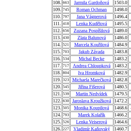
108.
Jarmila Gardoňová
1503.0
663
109.
Roman Ochman
1498.0
745
110.
Jana Vágnerová
1496.4
797
111.
Lenka Kudělová
1495.5
418
112.
Zuzana Pospíšilová
1489.0
656
113.
Zlata Balunová
1486.0
430
114.
Marcela Kouřilová
1484.9
521
115.
Jakub Závada
1483.8
703
116.
Michal Becke
1483.2
534
117.
Andrea Chloupková
1483.2
717
118.
Iva Hromková
1482.9
804
119.
Michaela Marečková
1482.8
323
120.
Jiřina Fišerová
1480.5
545
121.
Martin Nedvídek
1479.5
539
122.
Jaroslava Kroužková
1472.2
630
123.
Monika Koupilová
1468.6
505
124.
Marek Kolařík
1466.2
793
125.
Lenka Veiserová
1464.6
526
126.
Vladimír Kaňovský
1460.7
227