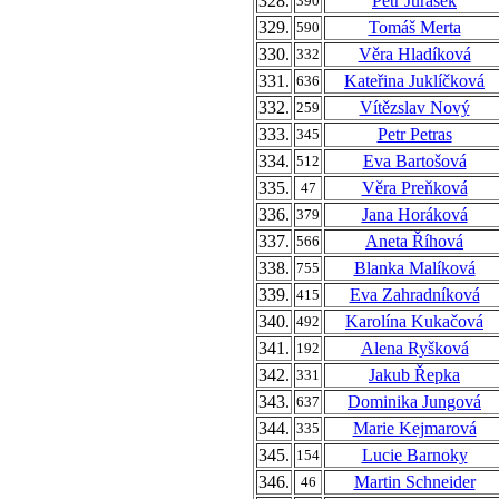
328.
Petr Jurásek
390
329.
Tomáš Merta
590
330.
Věra Hladíková
332
331.
Kateřina Juklíčková
636
332.
Vítězslav Nový
259
333.
Petr Petras
345
334.
Eva Bartošová
512
335.
Věra Preňková
47
336.
Jana Horáková
379
337.
Aneta Říhová
566
338.
Blanka Malíková
755
339.
Eva Zahradníková
415
340.
Karolína Kukačová
492
341.
Alena Ryšková
192
342.
Jakub Řepka
331
343.
Dominika Jungová
637
344.
Marie Kejmarová
335
345.
Lucie Barnoky
154
346.
Martin Schneider
46