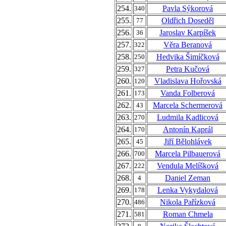
254.
Pavla Sýkorová
340
255.
Oldřich Doseděl
77
256.
Jaroslav Karpíšek
36
257.
Věra Beranová
322
258.
Hedvika Šimíčková
250
259.
Petra Kučová
327
260.
Vladislava Hořovská
120
261.
Vanda Folberová
173
262.
Marcela Schermerová
43
263.
Ludmila Kadlicová
270
264.
Antonín Kaprál
170
265.
Jiří Bělohlávek
45
266.
Marcela Pilbauerová
700
267.
Vendula Melíšková
222
268.
Daniel Zeman
4
269.
Lenka Vykydalová
178
270.
Nikola Pařízková
486
271.
Roman Chmela
581