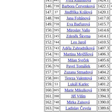
145.
Věra Rudolfová
1424.1
441
146.
Barbora Červenková
1422.1
739
147.
Jindřiška Králová
1420.1
37
148.
Jana Foltánová
1417.0
789
149.
Eva Baďurová
1415.7
759
150.
Miroslav Vaňo
1414.6
595
151.
Zdeněk Škvrna
1414.1
245
152.
Leo Jaroš
1410.5
744
153.
Adéla Zahradníková
1407.3
743
154.
Martina Mojžíšová
1406.3
781
155.
Milan Svrček
1405.6
803
156.
Pavel Tomášek
1405.5
576
157.
Zuzana Strnadová
1404.2
707
158.
Tereza Valentová
1402.3
691
159.
Lukáš Karlec
1401.2
53
160.
Marie Mikulková
1398.9
605
161.
Jiří Vilím
1394.3
398
162.
Mirka Zaisová
1390.0
748
163.
Ladislav Čevela
1389.6
766