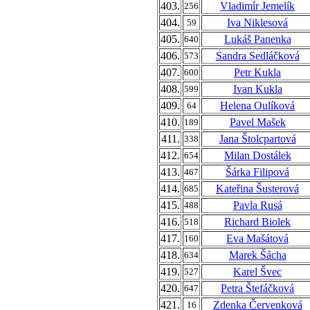
403.
Vladimír Jemelík
256
404.
Iva Niklesová
59
405.
Lukáš Panenka
640
406.
Sandra Sedláčková
573
407.
Petr Kukla
600
408.
Ivan Kukla
599
409.
Helena Oulíková
64
410.
Pavel Mašek
189
411.
Jana Štolcpartová
338
412.
Milan Dostálek
654
413.
Šárka Filipová
467
414.
Kateřina Šusterová
685
415.
Pavla Rusá
488
416.
Richard Biolek
518
417.
Eva Mašátová
160
418.
Marek Šácha
634
419.
Karel Švec
527
420.
Petra Štefáčková
647
421.
Zdenka Červenková
16