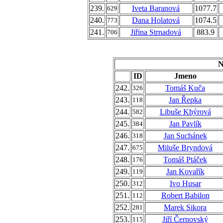
239.
Iveta Baranová
1077.7
629
240.
Dana Holatová
1074.5
773
241.
Jiřina Strnadová
883.9
706
N
ID
Jmeno
242.
Tomáš Kuča
326
243.
Jan Řepka
118
244.
Libuše Khýrová
582
245.
Jan Pavlík
384
246.
Jan Suchánek
318
247.
Miluše Bryndová
675
248.
Tomáš Ptáček
176
249.
Jan Kovařík
119
250.
Ivo Husar
312
251.
Robert Babilon
112
252.
Marek Sikora
281
253.
Jiří Černovský
115