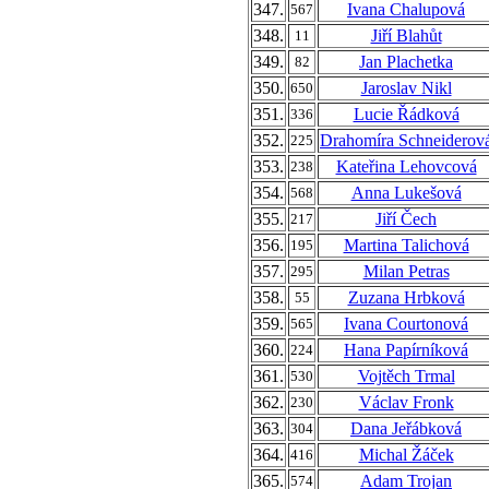
347.
Ivana Chalupová
567
348.
Jiří Blahůt
11
349.
Jan Plachetka
82
350.
Jaroslav Nikl
650
351.
Lucie Řádková
336
352.
Drahomíra Schneiderov
225
353.
Kateřina Lehovcová
238
354.
Anna Lukešová
568
355.
Jiří Čech
217
356.
Martina Talichová
195
357.
Milan Petras
295
358.
Zuzana Hrbková
55
359.
Ivana Courtonová
565
360.
Hana Papírníková
224
361.
Vojtěch Trmal
530
362.
Václav Fronk
230
363.
Dana Jeřábková
304
364.
Michal Žáček
416
365.
Adam Trojan
574