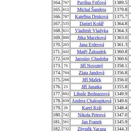
164.
Pavlína Fričová
1389.5
767
165.
Michal Šandera
1379.8
612
166.
Kateřina Drnková
1375.7
787
167.
Daniel Kolář
1364.8
535
168.
Vladimír Vladyka
1364.3
621
169.
Jitka Maceková
1363.0
800
170.
Jana Erdeová
1361.3
265
171.
Matěj Žaloudek
1360.8
442
172.
Jaroslav Chudoba
1360.6
420
173.
Jiří Novotný
1358.1
70
174.
Zlata Jandová
1356.8
764
175.
Jiří Mašek
1356.0
266
176.
Jiří Janatka
1355.8
23
177.
Libuše Bednarzová
1349.9
692
178.
Andrea Chaloupková
1349.6
659
179.
Karel Král
1348.4
26
180.
Nikola Petrová
1347.0
742
181.
Jan Franek
1345.9
561
182.
Zbyněk Vacura
1344.3
732