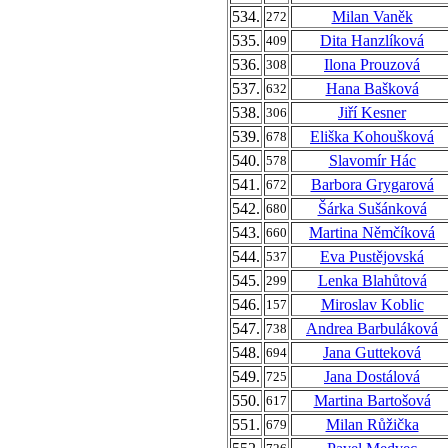
534.
Milan Vaněk
272
535.
Dita Hanzlíková
409
536.
Ilona Prouzová
308
537.
Hana Bašková
632
538.
Jiří Kesner
306
539.
Eliška Kohoušková
678
540.
Slavomír Hác
578
541.
Barbora Grygarová
672
542.
Šárka Sušánková
680
543.
Martina Němčíková
660
544.
Eva Pustějovská
537
545.
Lenka Blahůtová
299
546.
Miroslav Koblic
157
547.
Andrea Barbuláková
738
548.
Jana Gutteková
694
549.
Jana Dostálová
725
550.
Martina Bartošová
617
551.
Milan Růžička
679