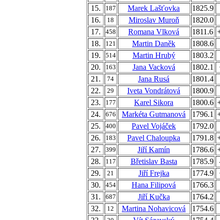
15.
Marek Lašťovka
1825.9
187
16.
Miroslav Muroň
1820.0
18
17.
Romana Vlková
1811.6
458
18.
Martin Daněk
1808.6
121
19.
Martin Hrubý
1803.2
514
20.
Jana Vacková
1802.1
163
21.
Jana Rusá
1801.4
74
22.
Iveta Vondrátová
1800.9
29
23.
Karel Sikora
1800.6
177
24.
Markéta Gutmanová
1796.1
676
25.
Pavel Vojáček
1792.0
400
26.
Pavel Chaloupka
1791.8
183
27.
Jiří Kamín
1786.6
399
28.
Břetislav Basta
1785.9
117
29.
Jiří Frejka
1774.9
21
30.
Hana Filipová
1766.3
454
31.
Jiří Kučka
1764.2
687
32.
Martina Nohavicová
1754.6
12