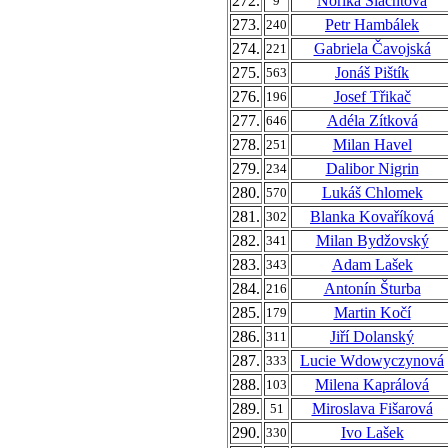
272.
Norika Šlachtová
9
273.
Petr Hambálek
240
274.
Gabriela Čavojská
221
275.
Jonáš Pištík
563
276.
Josef Třikač
196
277.
Adéla Zítková
646
278.
Milan Havel
251
279.
Dalibor Nigrin
234
280.
Lukáš Chlomek
570
281.
Blanka Kovaříková
302
282.
Milan Bydžovský
341
283.
Adam Lašek
343
284.
Antonín Šturba
216
285.
Martin Kočí
179
286.
Jiří Dolanský
311
287.
Lucie Wdowyczynová
333
288.
Milena Kaprálová
103
289.
Miroslava Fišarová
51
290.
Ivo Lašek
330