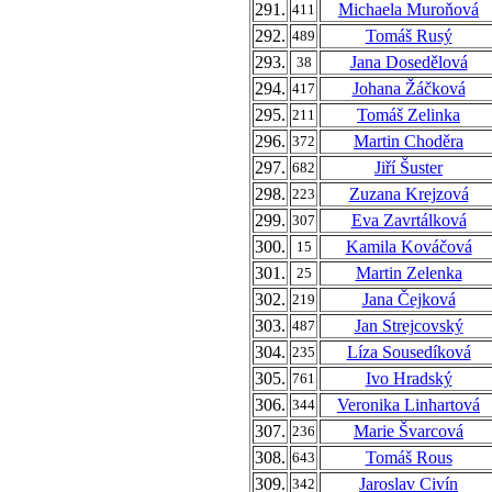
291.
Michaela Muroňová
411
292.
Tomáš Rusý
489
293.
Jana Dosedělová
38
294.
Johana Žáčková
417
295.
Tomáš Zelinka
211
296.
Martin Choděra
372
297.
Jiří Šuster
682
298.
Zuzana Krejzová
223
299.
Eva Zavrtálková
307
300.
Kamila Kováčová
15
301.
Martin Zelenka
25
302.
Jana Čejková
219
303.
Jan Strejcovský
487
304.
Líza Sousedíková
235
305.
Ivo Hradský
761
306.
Veronika Linhartová
344
307.
Marie Švarcová
236
308.
Tomáš Rous
643
309.
Jaroslav Civín
342