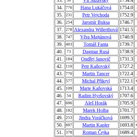
33.
Vít Sázavský
1754.4
30
34.
Hana Lukáčová
1754.0
776
35.
Petr Vejchoda
1752.9
231
36.
Jaromír Buksa
1746.7
254
37.
Alexandra Willerthová
1741.5
278
38.
Věra Majtánová
1740.9
747
39.
Tomáš Fanta
1739.7
403
40.
Dagmar Rusá
1738.9
73
41.
Ondřej Janovič
1731.3
184
42.
Petr Kaňovský
1727.2
110
43.
Martin Tancer
1722.4
770
44.
Michal Přikryl
1722.1
577
45.
Marie Kaňovská
1713.4
109
46.
Radim Hyršovský
1707.6
54
47.
Aleš Horák
1705.9
696
48.
Marek Holba
1701.7
182
49.
Jindra Voráčková
1699.5
253
50.
Martin Kapler
1693.8
697
51.
Roman Čejka
1689.4
378