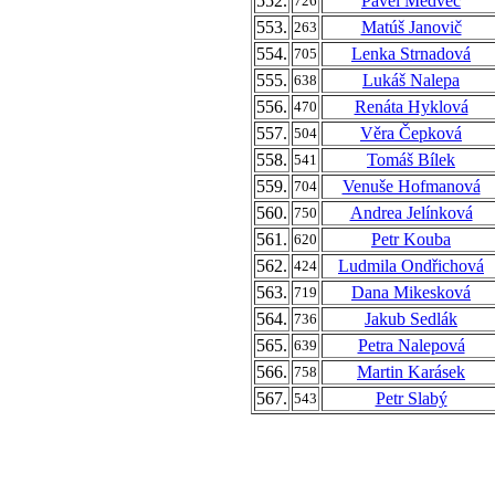
552.
Pavel Medvec
726
553.
Matúš Janovič
263
554.
Lenka Strnadová
705
555.
Lukáš Nalepa
638
556.
Renáta Hyklová
470
557.
Věra Čepková
504
558.
Tomáš Bílek
541
559.
Venuše Hofmanová
704
560.
Andrea Jelínková
750
561.
Petr Kouba
620
562.
Ludmila Ondřichová
424
563.
Dana Mikesková
719
564.
Jakub Sedlák
736
565.
Petra Nalepová
639
566.
Martin Karásek
758
567.
Petr Slabý
543