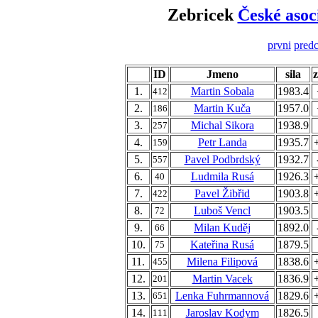
Zebricek
České asoc
prvni
predc
ID
Jmeno
sila
1.
Martin Sobala
1983.4
412
2.
Martin Kuča
1957.0
186
3.
Michal Sikora
1938.9
257
4.
Petr Landa
1935.7
159
5.
Pavel Podbrdský
1932.7
557
6.
Ludmila Rusá
1926.3
40
7.
Pavel Žibřid
1903.8
422
8.
Luboš Vencl
1903.5
72
9.
Milan Kuděj
1892.0
66
10.
Kateřina Rusá
1879.5
75
11.
Milena Filipová
1838.6
455
12.
Martin Vacek
1836.9
201
13.
Lenka Fuhrmannová
1829.6
651
14.
Jaroslav Kodym
1826.5
111