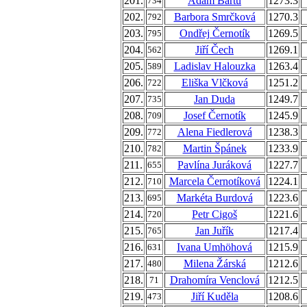
201.
Adam Bártů
1273.3
734
202.
Barbora Smrčková
1270.3
792
203.
Ondřej Černotík
1269.5
795
204.
Jiří Čech
1269.1
562
205.
Ladislav Halouzka
1263.4
589
206.
Eliška Vlčková
1251.2
722
207.
Jan Duda
1249.7
735
208.
Josef Černotík
1245.9
709
209.
Alena Fiedlerová
1238.3
772
210.
Martin Špánek
1233.9
782
211.
Pavlína Juráková
1227.7
655
212.
Marcela Černotíková
1224.1
710
213.
Markéta Burdová
1223.6
695
214.
Petr Cigoš
1221.6
720
215.
Jan Juřík
1217.4
765
216.
Ivana Umhöhová
1215.9
631
217.
Milena Žárská
1212.6
480
218.
Drahomíra Venclová
1212.5
71
219.
Jiří Kuděla
1208.6
473