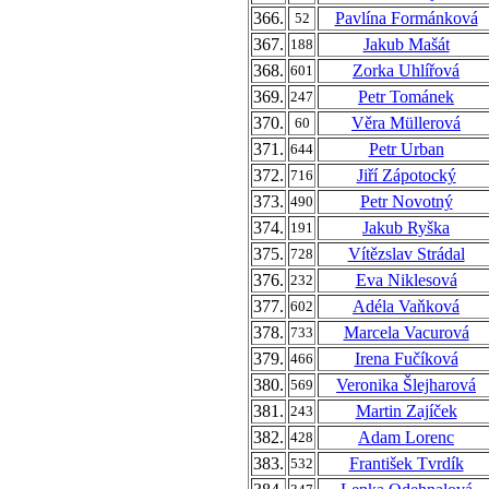
366.
Pavlína Formánková
52
367.
Jakub Mašát
188
368.
Zorka Uhlířová
601
369.
Petr Tománek
247
370.
Věra Müllerová
60
371.
Petr Urban
644
372.
Jiří Zápotocký
716
373.
Petr Novotný
490
374.
Jakub Ryška
191
375.
Vítězslav Strádal
728
376.
Eva Niklesová
232
377.
Adéla Vaňková
602
378.
Marcela Vacurová
733
379.
Irena Fučíková
466
380.
Veronika Šlejharová
569
381.
Martin Zajíček
243
382.
Adam Lorenc
428
383.
František Tvrdík
532