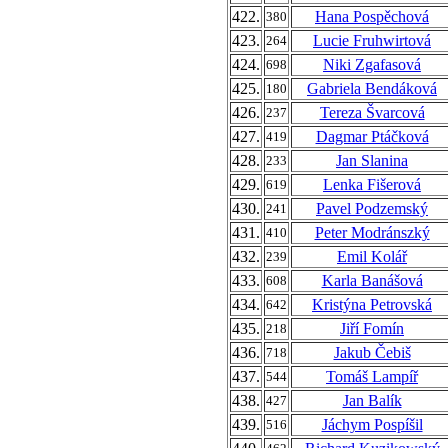
422.
Hana Pospěchová
380
423.
Lucie Fruhwirtová
264
424.
Niki Zgafasová
698
425.
Gabriela Bendáková
180
426.
Tereza Švarcová
237
427.
Dagmar Ptáčková
419
428.
Jan Slanina
233
429.
Lenka Fišerová
619
430.
Pavel Podzemský
241
431.
Peter Modránszký
410
432.
Emil Kolář
239
433.
Karla Banášová
608
434.
Kristýna Petrovská
642
435.
Jiří Fomín
218
436.
Jakub Čebiš
718
437.
Tomáš Lampíř
544
438.
Jan Balík
427
439.
Jáchym Pospíšil
516