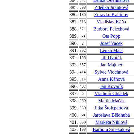
384.
Lenka Odehnalová
347
385.
Zdeňka Jiránková
598
386.
Zdravko Kalfinov
185
387.
Vladislav Káňa
313
388.
Barbora Pelechová
571
389.
Ota Popp
63
390.
Josef Vacek
2
391.
Lenka Malá
392
392.
Jiří Dvořák
155
393.
Jan Majtner
657
394.
Sylvie Viochnová
414
395.
Anna Káňová
314
396.
Jan Kovařík
407
397.
Vladimír Chládek
5
398.
Martin Mačák
269
399.
Jitka Štolcpartová
339
400.
Jaroslava Bělohubá
68
401.
Markéta Niklová
653
402.
Barbora Smekalová
193