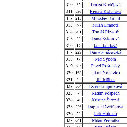
310.
Tereza Kudějová
67
311.
Renáta Kollárová
536
312.
Miroslav Kruml
215
313.
Milan Drahota
597
314.
Tomáš Pleskač
701
315.
Dana Sýkorová
28
316.
Jana Jandová
10
317.
Daniela Sázavská
229
318.
Petr Sýkora
17
319.
Pavel Roštínský
385
320.
Jakub Nohavica
168
321.
Jiří Müller
24
322.
Ester Čampulková
564
323.
Radim Pospěch
375
324.
Kristina Šittová
346
325.
Dagmar Dvořáková
226
326.
Petr Holman
56
327.
Milan Peroutka
641