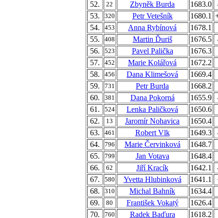
52.
Zbyněk Burda
1683.0
22
53.
Petr Vetešník
1680.1
320
54.
Anna Rybínová
1678.1
453
55.
Martin Ďuriš
1676.5
408
56.
Pavel Palička
1676.3
523
57.
Marie Kolářová
1672.2
452
58.
Dana Klimešová
1669.4
456
59.
Petr Burda
1668.2
731
60.
Dana Pokorná
1655.9
381
61.
Lenka Paličková
1650.6
524
62.
Jaromír Nohavica
1650.4
13
63.
Robert Vlk
1649.3
461
64.
Marie Červinková
1648.7
796
65.
Jan Votava
1648.4
799
66.
Jiří Kracík
1642.1
62
67.
Yvetta Hlubinková
1641.1
580
68.
Michal Bahník
1634.4
310
69.
František Vokatý
1626.4
80
70.
Radek Baďura
1618.2
760