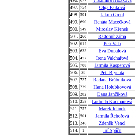
496.
Vladimíra Hložková
677
497.
Olga Faiková
754
498.
Jakub Grepl
591
499.
Renáta Macečková
690
500.
Miroslav Křenek
549
501.
Radomír Zíma
260
502.
Petr Vala
614
503.
Eva Dupalová
633
504.
Irena Valchářová
457
505.
Jarmila Kasperová
708
506.
Petr Brychta
39
507.
Radana Brábníková
727
508.
Hana Holubkovová
729
509.
Dana Jančíková
282
510.
Ludmila Kocmanová
258
511.
Marek Jelínek
757
512.
Jarmila Řehořová
501
513.
Zdeněk Vencl
246
514.
Jiří Spáčil
1