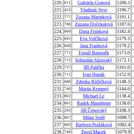
220.
Gabriela Gugová
1206.1
611
221.
Vladimír Veyr
1196.7
423
222.
Zuzana Marinková
1191.1
777
223.
Zuzana Dočekalová
1187.6
798
224.
Dana Franková
1182.4
669
225.
Eva Volčíková
1179.3
645
226.
Jana Franková
1179.2
668
227.
Tomáš Bartoněk
1173.0
771
228.
Sebastián Sázavský
1172.1
715
229.
Jiří Palička
1161.0
737
230.
Ivan Hanák
1152.9
711
231.
Zdenka Růžičková
1148.3
688
232.
Martin Kempný
1144.6
740
233.
Michael Le
1138.4
802
234.
Radek Mannheim
1138.0
801
235.
Jiří Čenovský
1108.3
293
236.
Milan Seidl
1098.7
667
237.
Barbora Pražáková
1082.4
683
238.
Pavel Macek
1079.9
746