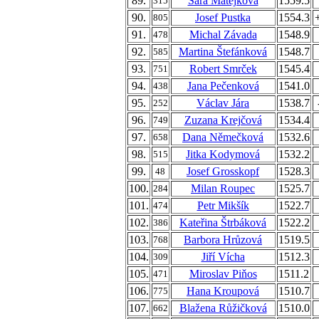
89.
Sára Matějková
1559.5
315
90.
Josef Pustka
1554.3
805
91.
Michal Závada
1548.9
478
92.
Martina Štefánková
1548.7
585
93.
Robert Smrček
1545.4
751
94.
Jana Pečenková
1541.0
438
95.
Václav Jára
1538.7
252
96.
Zuzana Krejčová
1534.4
749
97.
Dana Němečková
1532.6
658
98.
Jitka Kodymová
1532.2
515
99.
Josef Grosskopf
1528.3
48
100.
Milan Roupec
1525.7
284
101.
Petr Mikšík
1522.7
474
102.
Kateřina Štrbáková
1522.2
386
103.
Barbora Hrůzová
1519.5
768
104.
Jiří Vícha
1512.3
309
105.
Miroslav Piňos
1511.2
471
106.
Hana Kroupová
1510.7
775
107.
Blažena Růžičková
1510.0
662