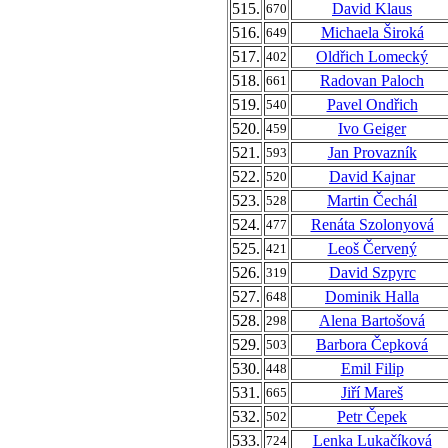
515.
David Klaus
670
516.
Michaela Široká
649
517.
Oldřich Lomecký
402
518.
Radovan Paloch
661
519.
Pavel Ondřich
540
520.
Ivo Geiger
459
521.
Jan Provazník
593
522.
David Kajnar
520
523.
Martin Čechál
528
524.
Renáta Szolonyová
477
525.
Leoš Červený
421
526.
David Szpyrc
319
527.
Dominik Halla
648
528.
Alena Bartošová
298
529.
Barbora Čepková
503
530.
Emil Filip
448
531.
Jiří Mareš
665
532.
Petr Čepek
502
533.
Lenka Lukačíková
724