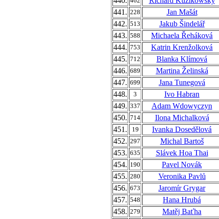
440.
Richard Kuzikowský
462
441.
Jan Mašát
228
442.
Jakub Šindelář
513
443.
Michaela Řeháková
588
444.
Katrin Krenžolková
753
445.
Blanka Klímová
712
446.
Martina Želinská
689
447.
Jana Tunegová
699
448.
Ivo Habran
3
449.
Adam Wdowyczyn
337
450.
Ilona Michalková
714
451.
Ivanka Dosedělová
19
452.
Michal Bartoš
297
453.
Slávek Hoa Thai
635
454.
Pavel Novák
190
455.
Veronika Pavlů
280
456.
Jaromír Grygar
673
457.
Hana Hrubá
548
458.
Matěj Baťha
279