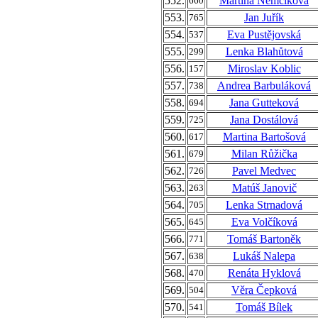
552.
Martina Němčíková
660
553.
Jan Juřík
765
554.
Eva Pustějovská
537
555.
Lenka Blahůtová
299
556.
Miroslav Koblic
157
557.
Andrea Barbuláková
738
558.
Jana Gutteková
694
559.
Jana Dostálová
725
560.
Martina Bartošová
617
561.
Milan Růžička
679
562.
Pavel Medvec
726
563.
Matúš Janovič
263
564.
Lenka Strnadová
705
565.
Eva Volčíková
645
566.
Tomáš Bartoněk
771
567.
Lukáš Nalepa
638
568.
Renáta Hyklová
470
569.
Věra Čepková
504
570.
Tomáš Bílek
541