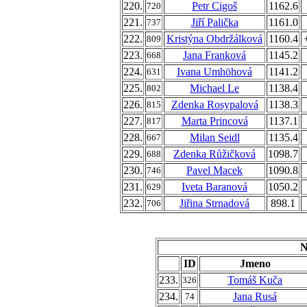
220.
Petr Cigoš
1162.6
720
221.
Jiří Palička
1161.0
737
222.
Kristýna Obdržálková
1160.4
809
223.
Jana Franková
1145.2
668
224.
Ivana Umhöhová
1141.2
631
225.
Michael Le
1138.4
802
226.
Zdenka Rosypalová
1138.3
815
227.
Marta Princová
1137.1
817
228.
Milan Seidl
1135.4
667
229.
Zdenka Růžičková
1098.7
688
230.
Pavel Macek
1090.8
746
231.
Iveta Baranová
1050.2
629
232.
Jiřina Strnadová
898.1
706
N
ID
Jmeno
233.
Tomáš Kuča
326
234.
Jana Rusá
74