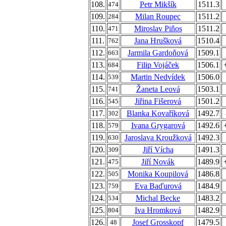
108.
Petr Mikšík
1511.3
474
109.
Milan Roupec
1511.2
284
110.
Miroslav Piňos
1511.2
471
111.
Jana Hrušková
1510.4
762
112.
Jarmila Gardoňová
1509.1
663
113.
Filip Vojáček
1506.1
684
114.
Martin Nedvídek
1506.0
539
115.
Žaneta Leová
1503.1
741
116.
Jiřina Fišerová
1501.2
545
117.
Blanka Kovaříková
1492.7
302
118.
Ivana Grygarová
1492.6
579
119.
Jaroslava Kroužková
1492.3
630
120.
Jiří Vícha
1491.3
309
121.
Jiří Novák
1489.9
475
122.
Monika Koupilová
1486.8
505
123.
Eva Baďurová
1484.9
759
124.
Michal Becke
1483.2
534
125.
Iva Hromková
1482.9
804
126.
Josef Grosskopf
1479.5
48