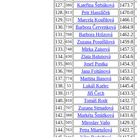
127.
Kateřina Štrbáková
1473.7
386
128.
Petr Hanzlíček
1470.0
813
129.
Marcela Kouřilová
1466.1
521
130.
Barbora Červenková
1464.9
739
131.
Barbora Hrůzová
1462.2
768
132.
Zuzana Pospíšilová
1459.8
656
133.
Mirka Zaisová
1457.5
748
134.
Zlata Balunová
1454.6
430
135.
Josef Pustka
1454.3
805
136.
Jana Foltánová
1453.1
789
137.
Martina Iliasová
1450.2
774
138.
Lukáš Karlec
1445.4
53
139.
Jiří Čech
1433.5
217
140.
Tomáš Rodr
1432.7
810
141.
Zuzana Strnadová
1432.1
707
142.
Markéta Šmídková
1431.6
388
143.
Miroslav Vaňo
1429.3
595
144.
Petra Miartušová
1422.7
763