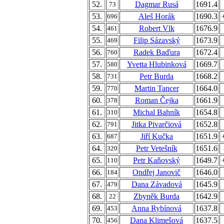
52.
Dagmar Rusá
1691.4
73
53.
Aleš Horák
1690.3
696
54.
Robert Vlk
1676.9
461
55.
Filip Sázavský
1673.9
469
56.
Radek Baďura
1672.4
760
57.
Yvetta Hlubinková
1669.7
580
58.
Petr Burda
1668.2
731
59.
Martin Tancer
1664.0
770
60.
Roman Čejka
1661.9
378
61.
Michal Bahník
1654.8
310
62.
Jitka Pivarčiová
1652.8
791
63.
Jiří Kučka
1651.9
687
64.
Petr Vetešník
1651.6
320
65.
Petr Kaňovský
1649.7
110
66.
Ondřej Janovič
1646.0
184
67.
Dana Závadová
1645.9
479
68.
Zbyněk Burda
1642.9
22
69.
Anna Rybínová
1637.8
453
70.
Dana Klimešová
1637.5
456