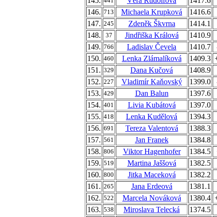
145.
Věra Rudolfová
1417.6
441
146.
Michaela Krupková
1416.6
713
147.
Zdeněk Škvrna
1414.1
245
148.
Jindřiška Králová
1410.9
37
149.
Ladislav Čevela
1410.7
766
150.
Lenka Zlámalíková
1409.3
460
151.
Dana Kučová
1408.9
329
152.
Vladimír Kaňovský
1399.0
227
153.
Dan Balun
1397.6
429
154.
Livia Kubátová
1397.0
401
155.
Lenka Kudělová
1394.3
418
156.
Tereza Valentová
1388.3
691
157.
Jan Franek
1384.8
561
158.
Viktor Hagenhofer
1384.5
806
159.
Martina Jaššová
1382.5
519
160.
Jitka Maceková
1382.2
800
161.
Jana Erdeová
1381.1
265
162.
Marcela Nováková
1380.4
522
163.
Miroslava Telecká
1374.5
538