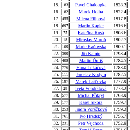
15.
Pavel Chaloupka
1828.3
183
16.
Marek Holba
1822.4
182
17.
Milena Filipová
1817.8
455
18.
Martin Kapler
1816.6
697
19.
Kateřina Rusá
1808.6
75
20.
Miroslav Muroň
1802.7
18
21.
Marie Kaňovská
1800.1
109
22.
Jiří Kamín
1798.4
399
23.
Martin Ďuriš
1784.5
408
24.
Hana Lukáčová
1783.0
776
25.
Jaroslav Kodym
1782.5
111
26.
Marek Lašťovka
1777.9
187
27.
Iveta Vondrátová
1773.2
29
28.
Michal Přikryl
1768.9
577
29.
Karel Sikora
1759.7
177
30.
Jindra Voráčková
1759.2
253
31.
Ivo Hradský
1756.7
761
32.
Petr Vejchoda
1752.9
231