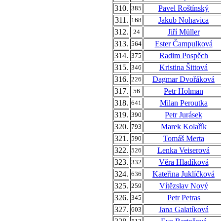
310.
Pavel Roštínský
385
311.
Jakub Nohavica
168
312.
Jiří Müller
24
313.
Ester Čampulková
564
314.
Radim Pospěch
375
315.
Kristina Šittová
346
316.
Dagmar Dvořáková
226
317.
Petr Holman
56
318.
Milan Peroutka
641
319.
Petr Jurásek
390
320.
Marek Kolařík
793
321.
Tomáš Merta
590
322.
Lenka Veiserová
526
323.
Věra Hladíková
332
324.
Kateřina Juklíčková
636
325.
Vítězslav Nový
259
326.
Petr Petras
345
327.
Jana Galatíková
603