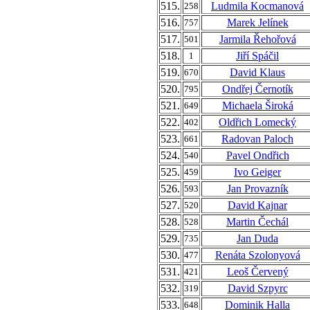
515.
Ludmila Kocmanová
258
516.
Marek Jelínek
757
517.
Jarmila Řehořová
501
518.
Jiří Spáčil
1
519.
David Klaus
670
520.
Ondřej Černotík
795
521.
Michaela Široká
649
522.
Oldřich Lomecký
402
523.
Radovan Paloch
661
524.
Pavel Ondřich
540
525.
Ivo Geiger
459
526.
Jan Provazník
593
527.
David Kajnar
520
528.
Martin Čechál
528
529.
Jan Duda
735
530.
Renáta Szolonyová
477
531.
Leoš Červený
421
532.
David Szpyrc
319
533.
Dominik Halla
648