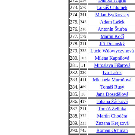
272.
Dalibor Nigrin
234
273.
Lukáš Chlomek
570
274.
Milan Bydžovský
341
275.
Adam Lašek
343
276.
Antonín Šturba
216
277.
Martin Kočí
179
278.
Jiří Dolanský
311
279.
Lucie Wdowyczynová
333
280.
Milena Kaprálová
103
281.
Miroslava Fišarová
51
282.
Ivo Lašek
330
283.
Michaela Muroňová
411
284.
Tomáš Rusý
489
285.
Jana Dosedělová
38
286.
Johana Žáčková
417
287.
Tomáš Zelinka
211
288.
Martin Choděra
372
289.
Zuzana Krejzová
223
290.
Roman Ochman
745