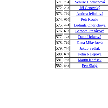
571.
Venuše Hofmanová
704
572.
Jiří Čenovský
293
573.
Andrea Jelínková
750
574.
Petr Kouba
620
575.
Ludmila Ondřichová
424
576.
Barbora Pražáková
683
577.
Dana Holatová
773
578.
Dana Mikesková
719
579.
Jakub Sedlák
736
580.
Petra Nalepová
639
581.
Martin Karásek
758
582.
Petr Slabý
543