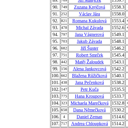
89.
Jiří Matějček
1559.7
769
90.
Zuzana Krejčová
1558.3
749
91.
Václav Jára
1558.0
252
92.
Romana Kukulová
1553.4
821
93.
Michal Závada
1552.6
478
94.
Jana Vágnerová
1549.1
797
95.
Jakub Závada
1548.1
703
96.
Jiří Šuster
1546.2
682
97.
Robert Smrček
1545.4
751
98.
Matěj Žaloudek
1543.1
442
99.
Alena Jankovcová
1542.2
156
100.
Blažena Růžičková
1540.1
662
101.
Jana Pečenková
1538.2
438
102.
Petr Kuča
1535.5
147
103.
Hana Kroupová
1533.7
775
104.
Michaela Marečková
1532.8
323
105.
Dana Němečková
1530.2
658
106.
Daniel Zeman
1514.6
4
107.
Andrea Chloupková
1514.2
717