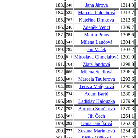
183.
Jana Járová
1314.3
248
184.
Marcela Palochová
1313.7
525
185.
Kateřina Drnková
1313.6
787
186.
Zdeněk Vencl
1309.7
246
187.
Martin Praus
1308.6
784
188.
Milena Lančová
1304.4
547
189.
Jan Vlček
1303.2
785
190.
Miroslava Chmelařová
1301.0
811
191.
Zlata Jandová
1298.8
764
192.
Milena Seidlová
1296.5
666
193.
Marcela Tauferová
1293.6
681
194.
Tereza Matějková
1290.6
808
195.
Adam Bártů
1280.3
734
196.
Ladislav Halouzka
1279.9
589
197.
Barbora Smrčková
1270.3
792
198.
Jiří Čech
1264.1
562
199.
Dana Jančíková
1262.3
282
200.
Zuzana Marinková
1254.3
777