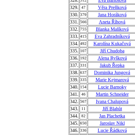
328.
Eva Bartošová
512
329.
Věra Preňková
47
330.
Jana Horáková
379
331.
Aneta Říhová
566
332.
Blanka Malíková
755
333.
Eva Zahradníková
415
334.
Karolína Kukačová
492
335.
Jiří Chudoba
107
336.
Alena Ryšková
192
337.
Jakub Řepka
331
338.
Dominika Jungová
637
339.
Marie Kejmarová
335
340.
Lucie Barnoky
154
341.
Martin Schneider
46
342.
Ivana Chalupová
567
343.
Jiří Blahůt
11
344.
Jan Plachetka
82
345.
Jaroslav Nikl
650
346.
Lucie Řádková
336