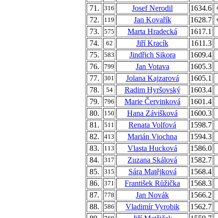
71.
Josef Nerodil
1634.6
316
72.
Jan Kovařík
1628.7
119
73.
Marta Hradecká
1617.1
575
74.
Jiří Kracík
1611.3
62
75.
Jindřich Sikora
1609.4
583
76.
Jan Votava
1605.3
799
77.
Jolana Kajzarová
1605.1
301
78.
Radim Hyršovský
1603.4
54
79.
Marie Červinková
1601.4
796
80.
Hana Závišková
1600.3
150
81.
Renata Volfová
1598.7
511
82.
Marián Viochna
1594.3
413
83.
Vlasta Hucková
1586.0
113
84.
Zuzana Skálová
1582.7
317
85.
Sára Matějková
1568.4
315
86.
František Růžička
1568.3
371
87.
Jan Novák
1566.2
778
88.
Vladimír Vyrobik
1562.7
586