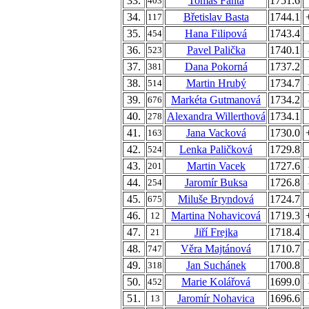
33.
Tomáš Fanta
1751.6
403
34.
Břetislav Basta
1744.1
117
35.
Hana Filipová
1743.4
454
36.
Pavel Palička
1740.1
523
37.
Dana Pokorná
1737.2
381
38.
Martin Hrubý
1734.7
514
39.
Markéta Gutmanová
1734.2
676
40.
Alexandra Willerthová
1734.1
278
41.
Jana Vacková
1730.0
163
42.
Lenka Paličková
1729.8
524
43.
Martin Vacek
1727.6
201
44.
Jaromír Buksa
1726.8
254
45.
Miluše Bryndová
1724.7
675
46.
Martina Nohavicová
1719.3
12
47.
Jiří Frejka
1718.4
21
48.
Věra Majtánová
1710.7
747
49.
Jan Suchánek
1700.8
318
50.
Marie Kolářová
1699.0
452
51.
Jaromír Nohavica
1696.6
13