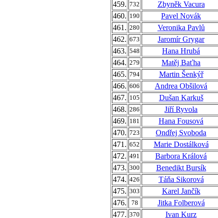
459.
Zbyněk Vacura
732
460.
Pavel Novák
190
461.
Veronika Pavlů
280
462.
Jaromír Grygar
673
463.
Hana Hrubá
548
464.
Matěj Baťha
279
465.
Martin Šenkýř
794
466.
Andrea Obšilová
606
467.
Dušan Karkuš
105
468.
Jiří Ryvola
286
469.
Hana Fousová
181
470.
Ondřej Svoboda
723
471.
Marie Dostálková
652
472.
Barbora Králová
491
473.
Benedikt Bursík
300
474.
Táňa Sikorová
426
475.
Karel Jančík
303
476.
Jitka Folberová
78
477.
Ivan Kurz
370