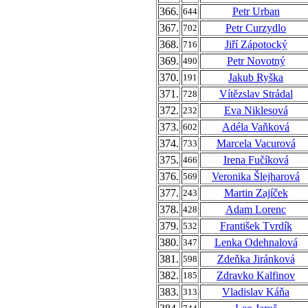
366.
Petr Urban
644
367.
Petr Curzydlo
702
368.
Jiří Zápotocký
716
369.
Petr Novotný
490
370.
Jakub Ryška
191
371.
Vítězslav Strádal
728
372.
Eva Niklesová
232
373.
Adéla Vaňková
602
374.
Marcela Vacurová
733
375.
Irena Fučíková
466
376.
Veronika Šlejharová
569
377.
Martin Zajíček
243
378.
Adam Lorenc
428
379.
František Tvrdík
532
380.
Lenka Odehnalová
347
381.
Zdeňka Jiránková
598
382.
Zdravko Kalfinov
185
383.
Vladislav Káňa
313