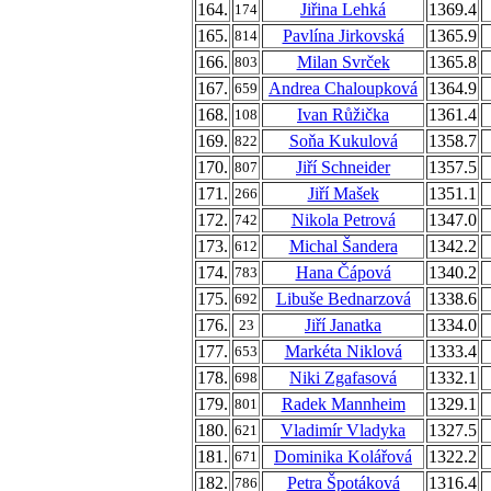
164.
Jiřina Lehká
1369.4
174
165.
Pavlína Jirkovská
1365.9
814
166.
Milan Svrček
1365.8
803
167.
Andrea Chaloupková
1364.9
659
168.
Ivan Růžička
1361.4
108
169.
Soňa Kukulová
1358.7
822
170.
Jiří Schneider
1357.5
807
171.
Jiří Mašek
1351.1
266
172.
Nikola Petrová
1347.0
742
173.
Michal Šandera
1342.2
612
174.
Hana Čápová
1340.2
783
175.
Libuše Bednarzová
1338.6
692
176.
Jiří Janatka
1334.0
23
177.
Markéta Niklová
1333.4
653
178.
Niki Zgafasová
1332.1
698
179.
Radek Mannheim
1329.1
801
180.
Vladimír Vladyka
1327.5
621
181.
Dominika Kolářová
1322.2
671
182.
Petra Špotáková
1316.4
786