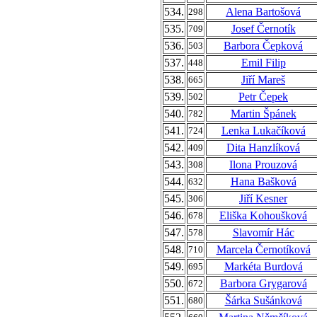
534.
Alena Bartošová
298
535.
Josef Černotík
709
536.
Barbora Čepková
503
537.
Emil Filip
448
538.
Jiří Mareš
665
539.
Petr Čepek
502
540.
Martin Špánek
782
541.
Lenka Lukačíková
724
542.
Dita Hanzlíková
409
543.
Ilona Prouzová
308
544.
Hana Bašková
632
545.
Jiří Kesner
306
546.
Eliška Kohoušková
678
547.
Slavomír Hác
578
548.
Marcela Černotíková
710
549.
Markéta Burdová
695
550.
Barbora Grygarová
672
551.
Šárka Sušánková
680