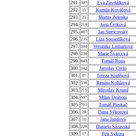
291.
Eva Zavrtálková
307
292.
Kamila Kováčová
15
293.
Martin Zelenka
25
294.
Jana Čejková
219
295.
Jan Strejcovský
487
296.
Líza Sousedíková
235
297.
Veronika Linhartová
344
298.
Marie Švarcová
236
299.
Tomáš Rous
643
300.
Jaroslav Civín
342
301.
Tereza Kudějová
67
302.
Renáta Kollárová
536
303.
Miroslav Kruml
215
304.
Milan Drahota
597
305.
Tomáš Pleskač
701
306.
Dana Sýkorová
28
307.
Jana Jandová
10
308.
Daniela Sázavská
229
309.
Petr Sýkora
17