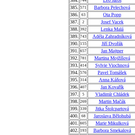
384.
Leo Jaroš
744
385.
Barbora Pelechová
571
386.
Ota Popp
63
387.
Josef Vacek
2
388.
Lenka Malá
392
389.
Adéla Zahradníková
743
390.
Jiří Dvořák
155
391.
Jan Majtner
657
392.
Martina Mojžíšová
781
393.
Sylvie Viochnová
414
394.
Pavel Tomášek
576
395.
Anna Káňová
314
396.
Jan Kovařík
407
397.
Vladimír Chládek
5
398.
Martin Mačák
269
399.
Jitka Štolcpartová
339
400.
Jaroslava Bělohubá
68
401.
Marie Mikulková
605
402.
Barbora Smekalová
193