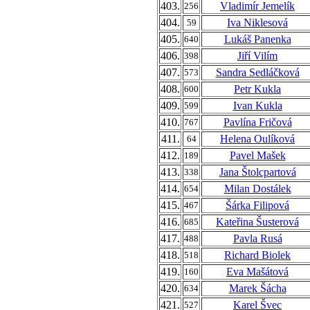
403.
Vladimír Jemelík
256
404.
Iva Niklesová
59
405.
Lukáš Panenka
640
406.
Jiří Vilím
398
407.
Sandra Sedláčková
573
408.
Petr Kukla
600
409.
Ivan Kukla
599
410.
Pavlína Fričová
767
411.
Helena Oulíková
64
412.
Pavel Mašek
189
413.
Jana Štolcpartová
338
414.
Milan Dostálek
654
415.
Šárka Filipová
467
416.
Kateřina Šusterová
685
417.
Pavla Rusá
488
418.
Richard Biolek
518
419.
Eva Mašátová
160
420.
Marek Šácha
634
421.
Karel Švec
527