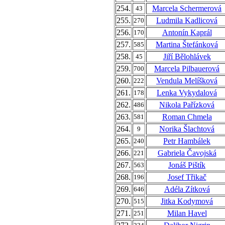
254.
Marcela Schermerová
43
255.
Ludmila Kadlicová
270
256.
Antonín Kaprál
170
257.
Martina Štefánková
585
258.
Jiří Bělohlávek
45
259.
Marcela Pilbauerová
700
260.
Vendula Melíšková
222
261.
Lenka Vykydalová
178
262.
Nikola Pařízková
486
263.
Roman Chmela
581
264.
Norika Šlachtová
9
265.
Petr Hambálek
240
266.
Gabriela Čavojská
221
267.
Jonáš Pištík
563
268.
Josef Třikač
196
269.
Adéla Zítková
646
270.
Jitka Kodymová
515
271.
Milan Havel
251