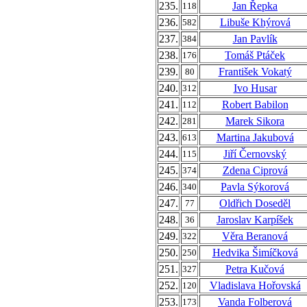
235.
Jan Řepka
118
236.
Libuše Khýrová
582
237.
Jan Pavlík
384
238.
Tomáš Ptáček
176
239.
František Vokatý
80
240.
Ivo Husar
312
241.
Robert Babilon
112
242.
Marek Sikora
281
243.
Martina Jakubová
613
244.
Jiří Černovský
115
245.
Zdena Ciprová
374
246.
Pavla Sýkorová
340
247.
Oldřich Doseděl
77
248.
Jaroslav Karpíšek
36
249.
Věra Beranová
322
250.
Hedvika Šimíčková
250
251.
Petra Kučová
327
252.
Vladislava Hořovská
120
253.
Vanda Folberová
173