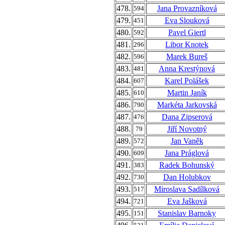
478.
Jana Provazníková
594
479.
Eva Slouková
451
480.
Pavel Giertl
592
481.
Libor Knotek
296
482.
Marek Bureš
596
483.
Anna Krestýnová
481
484.
Karel Polášek
607
485.
Martin Janík
610
486.
Markéta Jarkovská
790
487.
Dana Zipserová
476
488.
Jiří Novotný
79
489.
Jan Vaněk
572
490.
Jana Práglová
609
491.
Radek Bohunský
383
492.
Dan Holubkov
730
493.
Miroslava Sadílková
517
494.
Eva Jašková
721
495.
Stanislav Barnoky
151