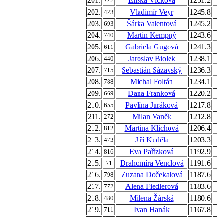
201.
Eliška Vlčková
1251.2
722
202.
Vladimír Veyr
1245.8
423
203.
Šárka Valentová
1245.2
693
204.
Martin Kempný
1243.6
740
205.
Gabriela Gugová
1241.3
611
206.
Jaroslav Biolek
1238.1
440
207.
Sebastián Sázavský
1236.3
715
208.
Michal Foltán
1234.1
788
209.
Dana Franková
1220.2
669
210.
Pavlína Juráková
1217.8
655
211.
Milan Vaněk
1212.8
272
212.
Martina Klichová
1206.4
812
213.
Jiří Kuděla
1203.3
473
214.
Eva Pařízková
1192.9
816
215.
Drahomíra Venclová
1191.6
71
216.
Zuzana Dočekalová
1187.6
798
217.
Alena Fiedlerová
1183.6
772
218.
Milena Žárská
1180.6
480
219.
Ivan Hanák
1167.8
711