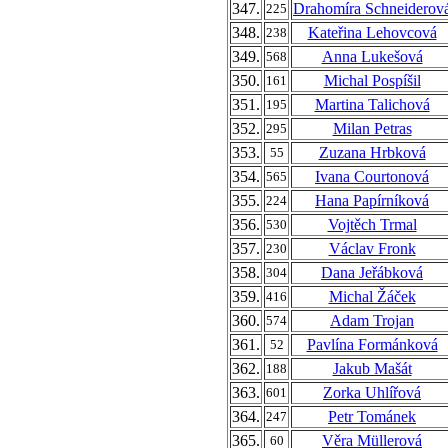
347.
Drahomíra Schneiderov
225
348.
Kateřina Lehovcová
238
349.
Anna Lukešová
568
350.
Michal Pospíšil
161
351.
Martina Talichová
195
352.
Milan Petras
295
353.
Zuzana Hrbková
55
354.
Ivana Courtonová
565
355.
Hana Papírníková
224
356.
Vojtěch Trmal
530
357.
Václav Fronk
230
358.
Dana Jeřábková
304
359.
Michal Žáček
416
360.
Adam Trojan
574
361.
Pavlína Formánková
52
362.
Jakub Mašát
188
363.
Zorka Uhlířová
601
364.
Petr Tománek
247
365.
Věra Müllerová
60