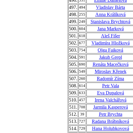
496.
Emílie Danielová
531
497.
Vladislav Bárta
494
498.
Anna Králíková
255
499.
Stanislava Brychtová
249
500.
Jana Marková
604
501.
Aleš Fišer
618
502.
Vladimíra Hložková
677
503.
Olga Faiková
754
504.
Jakub Grepl
591
505.
Renáta Macečková
690
506.
Miroslav Křenek
549
507.
Radomír Zíma
260
508.
Petr Vala
614
509.
Eva Dupalová
633
510.
Irena Valchářová
457
511.
Jarmila Kasperová
708
512.
Petr Brychta
39
513.
Radana Brábníková
727
514.
Hana Holubkovová
729