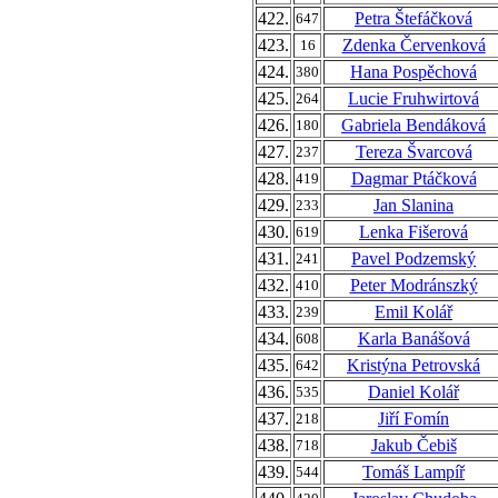
422.
Petra Štefáčková
647
423.
Zdenka Červenková
16
424.
Hana Pospěchová
380
425.
Lucie Fruhwirtová
264
426.
Gabriela Bendáková
180
427.
Tereza Švarcová
237
428.
Dagmar Ptáčková
419
429.
Jan Slanina
233
430.
Lenka Fišerová
619
431.
Pavel Podzemský
241
432.
Peter Modránszký
410
433.
Emil Kolář
239
434.
Karla Banášová
608
435.
Kristýna Petrovská
642
436.
Daniel Kolář
535
437.
Jiří Fomín
218
438.
Jakub Čebiš
718
439.
Tomáš Lampíř
544