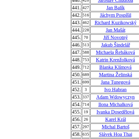
440.
Jaroslav Chudoba
420
441.
Jan Balík
427
442.
Jáchym Pospíšil
516
443.
Richard Kuzikowský
462
444.
Jan Mašát
228
445.
Jiří Novotný
70
446.
Jakub Šindelář
513
447.
Michaela Řeháková
588
448.
Katrin Krenžolková
753
449.
Blanka Klímová
712
450.
Martina Želinská
689
451.
Jana Tunegová
699
452.
Ivo Habran
3
453.
Adam Wdowyczyn
337
454.
Ilona Michalková
714
455.
Ivanka Dosedělová
19
456.
Karel Král
26
457.
Michal Bartoš
297
458.
Slávek Hoa Thai
635