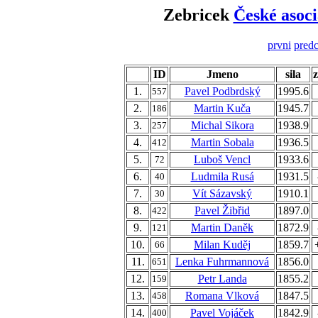
Zebricek
České asoci
prvni
predc
ID
Jmeno
sila
1.
Pavel Podbrdský
1995.6
557
2.
Martin Kuča
1945.7
186
3.
Michal Sikora
1938.9
257
4.
Martin Sobala
1936.5
412
5.
Luboš Vencl
1933.6
72
6.
Ludmila Rusá
1931.5
40
7.
Vít Sázavský
1910.1
30
8.
Pavel Žibřid
1897.0
422
9.
Martin Daněk
1872.9
121
10.
Milan Kuděj
1859.7
66
11.
Lenka Fuhrmannová
1856.0
651
12.
Petr Landa
1855.2
159
13.
Romana Vlková
1847.5
458
14.
Pavel Vojáček
1842.9
400