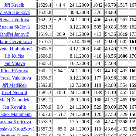
Jiří Kracík
1629.4
+ 4.4
24.1.2009
1042
46.79
1517
16
Vlasta Hucková
1625.8
30.8.2008
376
48.80
Renata Volfová
1622.2
+ 29.3
24.1.2009
466
45.60
1563
16
Zuzana Skálová
1621.3
8.12.2008
585
49.83
1559
16
Ondřej Janovič
1619.1
-26.9
24.1.2009
413
54.36
1619
17
arie Červinková
1616.5
25.10.2008
63
50.00
1605
16
vetta Hlubinková
1608.5
8.12.2008
840
49.40
1575
17
Jiří Kučka
1606.9
8.11.2008
418
48.56
1606
17
Jan Votava
1605.3
16.2.2008
24
52.08
Jiřina Fišerová
1602.1
+ 64.1
24.1.2009
281
44.13
1497
16
ereza Valentová
1596.9
8.12.2008
177
40.96
1388
16
Jiří Matějček
1592.8
12.7.2008
118
42.80
1554
15
Josef Nerodil
1585.3
-10.0
24.1.2009
1139
51.19
1455
16
Matěj Žaloudek
1582.1
28.9.2008
168
41.37
1465
15
Jan Kovařík
1576.9
0.0
24.1.2009
529
50.09
1576
16
adek Mannheim
1567.6
+ 51.7
24.1.2009
120
37.50
1329
15
uzana Krejčová
1558.3
17.5.2008
66
42.42
1558
15
roslava Kroužková
1557.3
+ 65.0
24.1.2009
110
43.64
1492
15