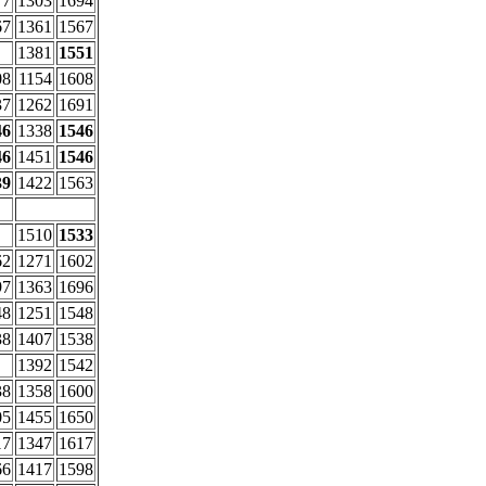
77
1303
1694
67
1361
1567
1381
1551
08
1154
1608
37
1262
1691
46
1338
1546
46
1451
1546
39
1422
1563
1510
1533
62
1271
1602
97
1363
1696
48
1251
1548
38
1407
1538
1392
1542
38
1358
1600
05
1455
1650
17
1347
1617
66
1417
1598