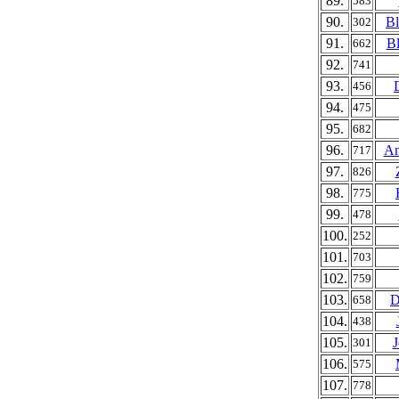
89.
583
90.
Bl
302
91.
Bl
662
92.
741
93.
456
94.
475
95.
682
96.
An
717
97.
826
98.
775
99.
478
100.
252
101.
703
102.
759
103.
D
658
104.
438
105.
J
301
106.
575
107.
778