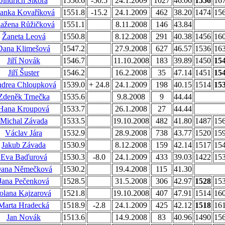
Jindřich Sikora
1556.6
-50.5
24.1.2009
1027
46.06
1556
16
anka Kovaříková
1551.8
-15.2
24.1.2009
462
38.20
1474
15
ažena Růžičková
1551.1
8.11.2008
146
43.84
Žaneta Leová
1550.8
8.12.2008
291
40.38
1456
16
Dana Klimešová
1547.2
27.9.2008
627
46.57
1536
16
Jiří Novák
1546.7
11.10.2008
183
39.89
1450
15
Jiří Šuster
1546.2
16.2.2008
35
47.14
1451
15
drea Chloupková
1539.0
+ 24.8
24.1.2009
198
40.15
1514
15
Zdeněk Trnečka
1535.6
9.8.2008
9
44.44
Hana Kroupová
1533.7
26.1.2008
27
44.44
Michal Závada
1533.5
19.10.2008
482
41.80
1487
15
Václav Jára
1532.9
28.9.2008
738
43.77
1520
15
Jakub Závada
1530.9
8.12.2008
159
42.14
1517
15
Eva Baďurová
1530.3
-8.0
24.1.2009
433
39.03
1422
15
ana Němečková
1530.2
19.4.2008
115
41.30
Jana Pečenková
1528.5
31.5.2008
306
42.97
1528
15
olana Kajzarová
1521.8
19.10.2008
407
47.91
1514
16
Marta Hradecká
1518.9
-2.8
24.1.2009
425
42.12
1518
16
Jan Novák
1513.6
14.9.2008
83
40.96
1490
15