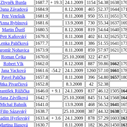
Zbyněk Burda
1687.7
+ 19.3
24.1.2009
1154
54.38
1638
17
Dana Závadová
1684.9
8.12.2008
465
52.37
1644
17
Petr Vetešník
1681.9
8.11.2008
950
55.11
1651
17
Anna Rybínová
1681.6
13.9.2008
730
55.34
1637
16
Martin Ďuriš
1680.5
8.12.2008
819
54.64
1640
17
Petr Kaňovský
1679.3
8.11.2008
402
61.32
1625
17
Lenka Paličková
1677.7
8.11.2008
386
51.55
1641
17
aromír Nohavica
1673.9
8.11.2008
859
57.97
1621
17
Roman Čejka
1670.0
25.10.2008
322
47.67
Robert Vlk
1662.0
8.12.2008
887
59.86
1662
17
Jana Vacková
1661.6
-54.2
24.1.2009
1260
57.10
1661
17
Pavel Palička
1657.8
8.11.2008
396
54.80
1657
18
Jitka Pivarčiová
1652.8
8.3.2008
42
52.38
rantišek Růžička
1646.0
+ 9.1
24.1.2009
837
46.12
1505
16
Hana Závišková
1642.7
25.10.2008
845
51.54
1568
16
Michal Bahník
1641.0
13.9.2008
468
56.52
1641
16
Filip Sázavský
1638.7
25.10.2008
387
44.32
1638
17
adim Hyršovský
1633.4
+ 3.6
24.1.2009
878
57.29
1603
16
Martina Iliasová
1630.7
8.11.2008
182
36.26
1450
16