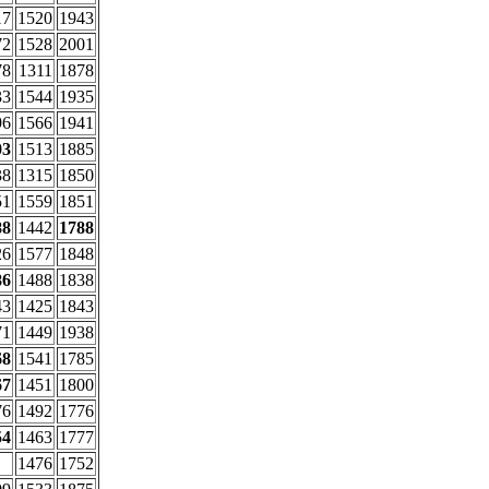
17
1520
1943
72
1528
2001
78
1311
1878
33
1544
1935
96
1566
1941
03
1513
1885
38
1315
1850
51
1559
1851
88
1442
1788
26
1577
1848
86
1488
1838
43
1425
1843
71
1449
1938
68
1541
1785
67
1451
1800
76
1492
1776
54
1463
1777
1476
1752