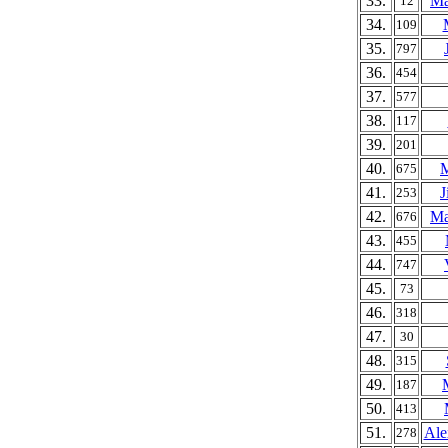
33.
Ma
12
34.
109
35.
797
36.
454
37.
577
38.
117
39.
201
40.
M
675
41.
J
253
42.
Ma
676
43.
455
44.
747
45.
73
46.
318
47.
30
48.
315
49.
187
50.
413
51.
Ale
278