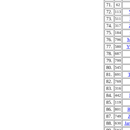
71.
62
72.
113
73.
511
74.
317
75.
184
76.
M
796
77.
Y
580
78.
687
79.
799
80.
545
81.
T
691
82.
769
83.
316
84.
442
85.
119
86.
R
801
87.
Z
749
88.
Ja
630