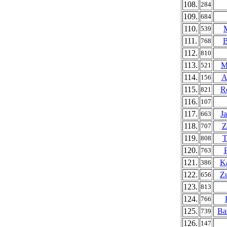
108.
284
109.
684
110.
539
111.
B
768
112.
810
113.
M
521
114.
A
156
115.
R
821
116.
107
117.
J
663
118.
Z
707
119.
T
808
120.
763
121.
Ka
386
122.
Zu
656
123.
813
124.
766
125.
Ba
739
126.
147