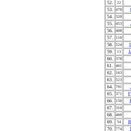
52.
22
53.
479
54.
320
55.
453
56.
408
57.
110
58.
524
59.
J
13
60.
378
61.
461
62.
163
63.
523
64.
791
65.
F
371
66.
150
67.
310
68.
469
69.
R
54
70.
774