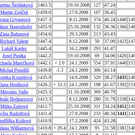
rtina Štefánková
1463.5
19.10.2008
127
47.24
Martin Zajíček
1459.0
27.9.2008
107
36.45
Ivana Grygarová
1457.3
8.11.2008
374
40.24
1440
14
iktor Hagenhofer
1455.9
25.10.2008
132
36.36
1366
14
Zlata Balunová
1454.6
29.3.2008
213
43.43
Richard Valent
1447.4
8.12.2008
50
37.00
1423
14
Lukáš Karlec
1445.4
16.2.2008
293
41.47
Josef Pustka
1442.2
19.10.2008
69
34.06
1426
14
chaela Marečková
1442.1
+ 2.0
24.1.2009
554
37.91
1440
15
Michal Pospíšil
1439.8
-1.3
24.1.2009
306
43.14
onika Koupilová
1435.9
14.9.2008
520
38.27
1435
14
Jana Hrušková
1426.2
+ 33.3
24.1.2009
198
41.67
1392
15
Miroslav Vaňo
1425.3
11.10.2008
369
40.79
buše Bednarzová
1413.3
8.12.2008
280
31.79
1338
14
Mirka Zaisová
1412.7
25.10.2008
311
34.24
1412
14
Věra Rudolfová
1411.4
27.9.2008
233
40.34
1411
14
indřiška Králová
1410.9
17.2.2008
424
43.28
dana Williamsová
1410.8
+ 29.4
24.1.2009
95
31.58
1381
14