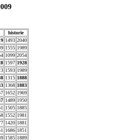
2009
historie
19
1493
2040
89
1555
1989
54
1099
2054
28
1597
1928
23
1593
1989
88
1315
1888
83
1368
1883
57
1652
1969
47
1489
1950
61
1505
1885
58
1552
1981
77
1420
1881
51
1686
1851
39
1585
1889