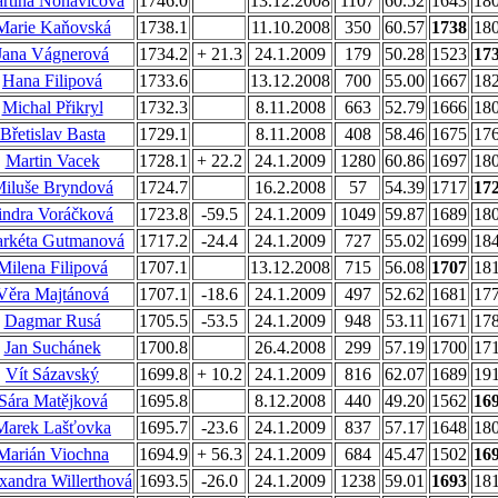
rtina Nohavicová
1746.0
13.12.2008
1107
60.52
1643
18
Marie Kaňovská
1738.1
11.10.2008
350
60.57
1738
18
Jana Vágnerová
1734.2
+ 21.3
24.1.2009
179
50.28
1523
17
Hana Filipová
1733.6
13.12.2008
700
55.00
1667
18
Michal Přikryl
1732.3
8.11.2008
663
52.79
1666
18
Břetislav Basta
1729.1
8.11.2008
408
58.46
1675
17
Martin Vacek
1728.1
+ 22.2
24.1.2009
1280
60.86
1697
18
iluše Bryndová
1724.7
16.2.2008
57
54.39
1717
17
indra Voráčková
1723.8
-59.5
24.1.2009
1049
59.87
1689
18
rkéta Gutmanová
1717.2
-24.4
24.1.2009
727
55.02
1699
18
Milena Filipová
1707.1
13.12.2008
715
56.08
1707
18
Věra Majtánová
1707.1
-18.6
24.1.2009
497
52.62
1681
17
Dagmar Rusá
1705.5
-53.5
24.1.2009
948
53.11
1671
17
Jan Suchánek
1700.8
26.4.2008
299
57.19
1700
17
Vít Sázavský
1699.8
+ 10.2
24.1.2009
816
62.07
1689
19
Sára Matějková
1695.8
8.12.2008
440
49.20
1562
16
Marek Lašťovka
1695.7
-23.6
24.1.2009
837
57.17
1648
18
Marián Viochna
1694.9
+ 56.3
24.1.2009
684
45.47
1502
16
xandra Willerthová
1693.5
-26.0
24.1.2009
1238
59.01
1693
18