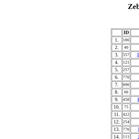
Ze
ID
1.
186
2.
40
3.
557
4.
121
5.
257
6.
770
7.
696
8.
66
9.
458
10.
75
11.
422
12.
254
13.
776
14.
111