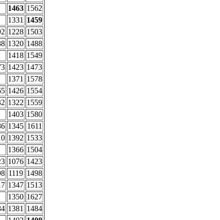
1463
1562
1331
1459
92
1228
1503
88
1320
1488
1418
1549
73
1423
1473
1371
1578
65
1426
1554
32
1322
1559
1403
1580
86
1345
1611
10
1392
1533
1366
1504
23
1076
1423
98
1119
1498
17
1347
1513
1350
1627
84
1381
1484