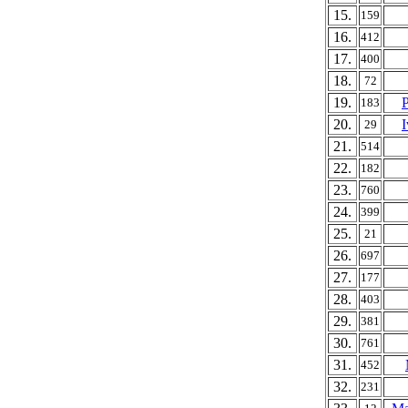
15.
159
16.
412
17.
400
18.
72
19.
183
20.
I
29
21.
514
22.
182
23.
760
24.
399
25.
21
26.
697
27.
177
28.
403
29.
381
30.
761
31.
452
32.
231