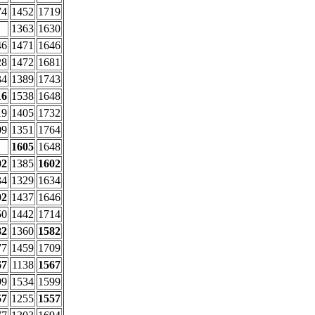
74
1452
1719
1363
1630
46
1471
1646
28
1472
1681
34
1389
1743
16
1538
1648
19
1405
1732
09
1351
1764
1605
1648
02
1385
1602
34
1329
1634
92
1437
1646
50
1442
1714
82
1360
1582
77
1459
1709
67
1138
1567
99
1534
1599
57
1255
1557