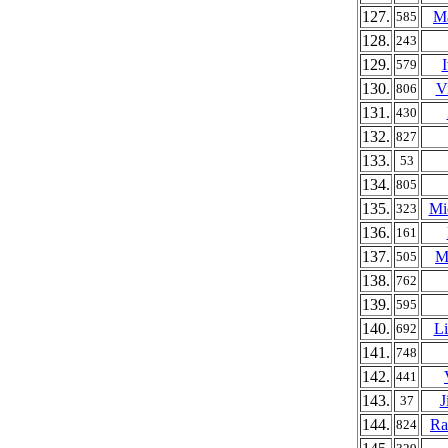
127.
Ma
585
128.
243
129.
579
130.
V
806
131.
430
132.
827
133.
53
134.
805
135.
Mi
323
136.
161
137.
M
505
138.
762
139.
595
140.
Li
692
141.
748
142.
441
143.
J
37
144.
Ra
824