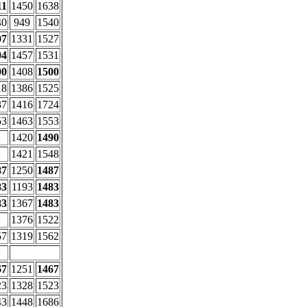
11
1450
1638
40
949
1540
07
1331
1527
04
1457
1531
00
1408
1500
18
1386
1525
37
1416
1724
53
1463
1553
1420
1490
1421
1548
87
1250
1487
83
1193
1483
83
1367
1483
1376
1522
57
1319
1562
67
1251
1467
23
1328
1523
43
1448
1686