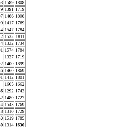
63
1589
1808
19
1391
1719
07
1486
1808
99
1417
1769
84
1547
1784
22
1532
1811
34
1332
1734
01
1574
1784
1327
1719
92
1400
1899
86
1460
1869
01
1412
1801
1605
1662
46
1292
1743
42
1480
1727
54
1543
1769
28
1310
1729
33
1519
1785
30
1314
1630