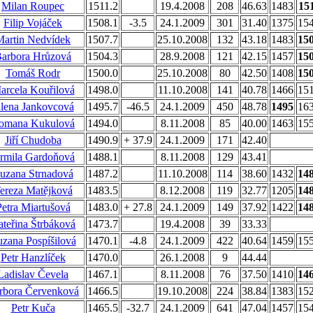
Milan Roupec
1511.2
19.4.2008
208
46.63
1483
15
Filip Vojáček
1508.1
-3.5
24.1.2009
301
31.40
1375
15
Martin Nedvídek
1507.7
25.10.2008
132
43.18
1483
15
arbora Hrůzová
1504.3
28.9.2008
121
42.15
1457
15
Tomáš Rodr
1500.0
25.10.2008
80
42.50
1408
15
arcela Kouřilová
1498.0
11.10.2008
141
40.78
1466
15
lena Jankovcová
1495.7
-46.5
24.1.2009
450
48.78
1495
16
omana Kukulová
1494.0
8.11.2008
85
40.00
1463
15
Jiří Chudoba
1490.9
+ 37.9
24.1.2009
171
42.40
armila Gardoňová
1488.1
8.11.2008
129
43.41
uzana Strnadová
1487.2
11.10.2008
114
38.60
1432
14
ereza Matějková
1483.5
8.12.2008
119
32.77
1205
14
Petra Miartušová
1483.0
+ 27.8
24.1.2009
149
37.92
1422
14
teřina Štrbáková
1473.7
19.4.2008
39
33.33
zana Pospíšilová
1470.1
-4.8
24.1.2009
422
40.64
1459
15
Petr Hanzlíček
1470.0
26.1.2008
9
44.44
Ladislav Čevela
1467.1
8.11.2008
76
37.50
1410
14
rbora Červenková
1466.5
19.10.2008
224
38.84
1383
15
Petr Kuča
1465.5
-32.7
24.1.2009
641
47.04
1457
15