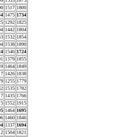
09
1533
1875
00
1517
1800
34
1475
1734
25
1292
1825
04
1442
1804
63
1532
1854
04
1538
1890
24
1546
1724
01
1379
1855
49
1464
1849
17
1426
1838
79
1255
1779
82
1535
1782
17
1435
1766
15
1552
1915
95
1464
1695
06
1460
1846
94
1337
1694
12
1504
1821