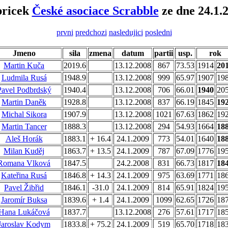
bricek
České asociace Scrabble
ze dne 24.1.
prvni
predchozi
nasledujici
posledni
Jmeno
sila
zmena
datum
partii
usp.
rok
Martin Kuča
2019.6
13.12.2008
867
73.53
1914
20
Ludmila Rusá
1948.9
13.12.2008
999
65.97
1907
19
Pavel Podbrdský
1940.4
13.12.2008
706
66.01
1940
20
Martin Daněk
1928.8
13.12.2008
837
66.19
1845
19
Michal Sikora
1907.9
13.12.2008
1021
67.63
1862
19
Martin Tancer
1888.3
13.12.2008
294
54.93
1664
18
Aleš Horák
1883.1
+ 16.4
24.1.2009
773
54.01
1640
18
Milan Kuděj
1863.7
+ 13.5
24.1.2009
787
67.09
1776
19
Romana Vlková
1847.5
24.2.2008
831
66.73
1817
18
Kateřina Rusá
1846.8
+ 14.3
24.1.2009
975
63.69
1771
18
Pavel Žibřid
1846.1
-31.0
24.1.2009
814
65.91
1824
19
Jaromír Buksa
1839.6
+ 1.4
24.1.2009
1099
62.65
1726
18
Hana Lukáčová
1837.7
13.12.2008
276
57.61
1717
18
Jaroslav Kodym
1833.8
+ 75.2
24.1.2009
519
65.70
1718
18