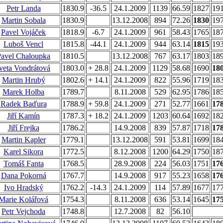
Petr Landa
1830.9
-36.5
24.1.2009
1139
66.59
1827
19
Martin Sobala
1830.9
13.12.2008
894
72.26
1830
19
Pavel Vojáček
1818.9
-6.7
24.1.2009
961
58.43
1765
18
Luboš Vencl
1815.8
-44.1
24.1.2009
944
63.14
1815
19
Pavel Chaloupka
1810.5
13.12.2008
767
63.17
1803
18
veta Vondrátová
1803.0
+ 28.8
24.1.2009
1129
58.68
1690
18
Martin Hrubý
1802.6
+ 14.1
24.1.2009
822
55.96
1719
18
Marek Holba
1789.7
8.11.2008
529
62.95
1786
18
Radek Baďura
1788.9
+ 59.8
24.1.2009
271
52.77
1661
17
Jiří Kamín
1787.3
+ 18.2
24.1.2009
1203
60.64
1692
18
Jiří Frejka
1786.2
14.9.2008
839
57.87
1718
17
Martin Kapler
1779.1
13.12.2008
591
53.81
1699
18
Karel Sikora
1772.5
8.12.2008
1200
64.29
1750
18
Tomáš Fanta
1768.5
28.9.2008
224
56.03
1751
17
Dana Pokorná
1767.7
14.9.2008
917
55.23
1658
17
Ivo Hradský
1762.2
-14.3
24.1.2009
114
57.89
1677
17
Marie Kolářová
1754.3
8.11.2008
636
53.14
1645
17
Petr Vejchoda
1748.8
12.7.2008
82
56.10