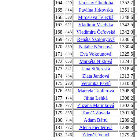
164.
Jaroslav Chudoba
1352.7
420
165.
Pavlína Jirkovská
1351.1
814
166.
Miroslava Telecká
1348.6
538
167.
Vladimír Vladyka
1342.5
621
168.
Vladimíra Čeřovská
1342.0
845
169.
Renáta Szolonyová
1336.5
477
170.
Natálie Němcová
1330.4
830
171.
Eva Vokounová
1325.5
838
172.
Markéta Niklová
1324.1
653
173.
Jana Střítezská
1318.4
841
174.
Zlata Jandová
1313.7
764
175.
Veronika Pavlů
1310.0
280
176.
Marcela Tauferová
1308.8
681
177.
Jiřina Lehká
1308.2
174
178.
Zuzana Marinková
1302.6
777
179.
Tomáš Závada
1301.6
835
180.
Adam Bártů
1289.2
734
181.
Alena Fiedlerová
1288.3
772
182.
Zdeněk Vencl
1279.2
246