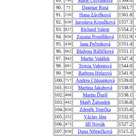
89.
Marie Červinková
1564.0
796
90.
Dagmar Rusá
1563.7
73
91.
Hana Závišková
1561.8
150
92.
Jaroslava Kroužková
1557.3
630
93.
Richard Valent
1554.2
827
94.
Zuzana Pospíšilová
1552.9
656
95.
Jana Pečenková
1551.4
438
96.
Blažena Růžičková
1551.1
662
97.
Martin Valášek
1547.4
842
98.
Tereza Valentová
1544.0
691
99.
Barbora Hrůzová
1541.9
768
100.
Andrea Chloupková
1539.0
717
101.
Martina Jakubová
1538.9
613
102.
Martin Ďuriš
1538.1
408
103.
Matěj Žaloudek
1536.8
442
104.
Zdeněk Trnečka
1535.6
826
105.
Václav Jára
1532.9
252
106.
Jiří Novák
1527.2
475
107.
Dana Němečková
1515.2
658