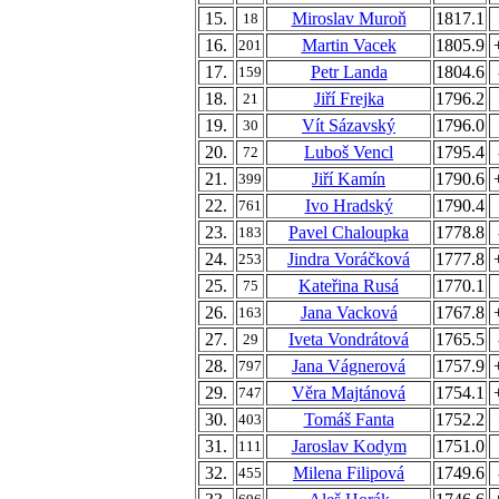
15.
Miroslav Muroň
1817.1
18
16.
Martin Vacek
1805.9
201
17.
Petr Landa
1804.6
159
18.
Jiří Frejka
1796.2
21
19.
Vít Sázavský
1796.0
30
20.
Luboš Vencl
1795.4
72
21.
Jiří Kamín
1790.6
399
22.
Ivo Hradský
1790.4
761
23.
Pavel Chaloupka
1778.8
183
24.
Jindra Voráčková
1777.8
253
25.
Kateřina Rusá
1770.1
75
26.
Jana Vacková
1767.8
163
27.
Iveta Vondrátová
1765.5
29
28.
Jana Vágnerová
1757.9
797
29.
Věra Majtánová
1754.1
747
30.
Tomáš Fanta
1752.2
403
31.
Jaroslav Kodym
1751.0
111
32.
Milena Filipová
1749.6
455