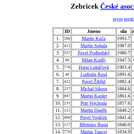
Zebricek
České asoc
prvni
predc
ID
Jmeno
sila
1.
Martin Kuča
1993.7
186
2.
Martin Sobala
1987.0
412
3.
Pavel Podbrdský
1980.7
557
4.
Milan Kuděj
1947.5
66
5.
Hana Lukáčová
1903.4
776
6.
Ludmila Rusá
1891.6
40
7.
Pavel Žibřid
1882.4
422
8.
Michal Sikora
1864.6
257
9.
Martin Kapler
1861.6
697
10.
Petr Vejchoda
1857.6
231
11.
Martin Daněk
1849.2
121
12.
Pavel Vojáček
1841.4
400
13.
Břetislav Basta
1840.0
117
14.
Martin Tancer
1834.9
770