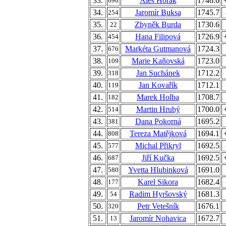
33.
Aleš Horák
1746.6
696
34.
Jaromír Buksa
1745.7
254
35.
Zbyněk Burda
1730.6
22
36.
Hana Filipová
1726.9
454
37.
Markéta Gutmanová
1724.3
676
38.
Marie Kaňovská
1723.0
109
39.
Jan Suchánek
1712.2
318
40.
Jan Kovařík
1712.1
119
41.
Marek Holba
1708.7
182
42.
Martin Hrubý
1700.0
514
43.
Dana Pokorná
1695.2
381
44.
Tereza Matějková
1694.1
808
45.
Michal Přikryl
1692.5
577
46.
Jiří Kučka
1692.5
687
47.
Yvetta Hlubinková
1691.0
580
48.
Karel Sikora
1682.4
177
49.
Radim Hyršovský
1681.3
54
50.
Petr Vetešník
1676.1
320
51.
Jaromír Nohavica
1672.7
13