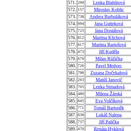
571.
Lenka Blahůtová
299
572.
Miroslav Koblic
157
573.
Andrea Barbuláková
738
574.
Jana Gutteková
694
575.
Jana Dostálová
725
576.
Martina Klichová
812
577.
Martina Bartošová
617
578.
Jiří Kuděla
473
579.
Milan Růžička
679
580.
Pavel Medvec
726
581.
Zuzana Dočekalová
798
582.
Matúš Janovič
263
583.
Lenka Strnadová
705
584.
Milena Žárská
480
585.
Eva Volčíková
645
586.
Tomáš Bartoněk
771
587.
Lukáš Nalepa
638
588.
Jiří Palička
737
589.
Renáta Hyklová
470