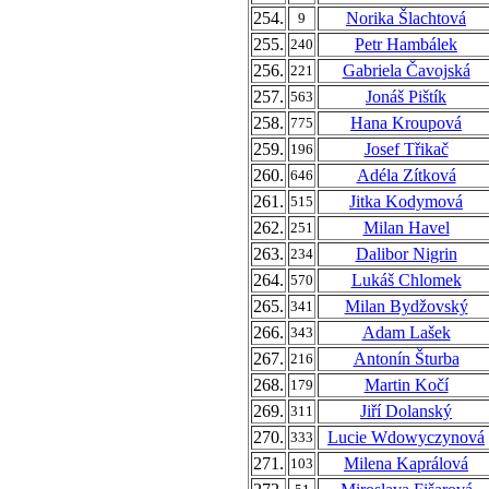
254.
Norika Šlachtová
9
255.
Petr Hambálek
240
256.
Gabriela Čavojská
221
257.
Jonáš Pištík
563
258.
Hana Kroupová
775
259.
Josef Třikač
196
260.
Adéla Zítková
646
261.
Jitka Kodymová
515
262.
Milan Havel
251
263.
Dalibor Nigrin
234
264.
Lukáš Chlomek
570
265.
Milan Bydžovský
341
266.
Adam Lašek
343
267.
Antonín Šturba
216
268.
Martin Kočí
179
269.
Jiří Dolanský
311
270.
Lucie Wdowyczynová
333
271.
Milena Kaprálová
103