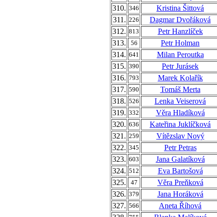
310.
Kristina Šittová
346
311.
Dagmar Dvořáková
226
312.
Petr Hanzlíček
813
313.
Petr Holman
56
314.
Milan Peroutka
641
315.
Petr Jurásek
390
316.
Marek Kolařík
793
317.
Tomáš Merta
590
318.
Lenka Veiserová
526
319.
Věra Hladíková
332
320.
Kateřina Juklíčková
636
321.
Vítězslav Nový
259
322.
Petr Petras
345
323.
Jana Galatíková
603
324.
Eva Bartošová
512
325.
Věra Preňková
47
326.
Jana Horáková
379
327.
Aneta Říhová
566