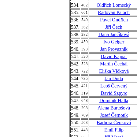
534.
Oldřich Lomecký
402
535.
Radovan Paloch
661
536.
Pavel Ondřich
540
537.
Jiří Čech
562
538.
Dana Jančíková
282
539.
Ivo Geiger
459
540.
Jan Provazník
593
541.
David Kajnar
520
542.
Martin Čechál
528
543.
Eliška Vlčková
722
544.
Jan Duda
735
545.
Leoš Červený
421
546.
David Szpyrc
319
547.
Dominik Halla
648
548.
Alena Bartošová
298
549.
Josef Černotík
709
550.
Barbora Čepková
503
551.
Emil Filip
448