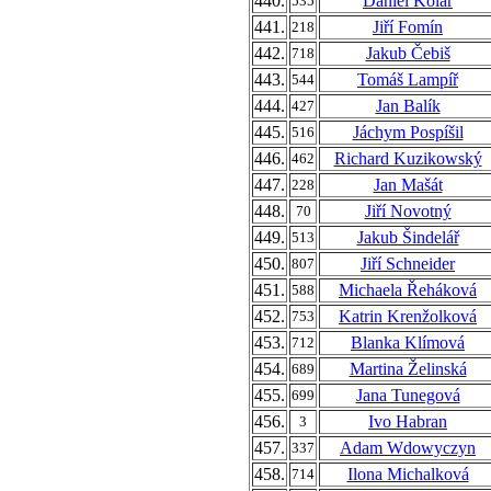
440.
Daniel Kolář
535
441.
Jiří Fomín
218
442.
Jakub Čebiš
718
443.
Tomáš Lampíř
544
444.
Jan Balík
427
445.
Jáchym Pospíšil
516
446.
Richard Kuzikowský
462
447.
Jan Mašát
228
448.
Jiří Novotný
70
449.
Jakub Šindelář
513
450.
Jiří Schneider
807
451.
Michaela Řeháková
588
452.
Katrin Krenžolková
753
453.
Blanka Klímová
712
454.
Martina Želinská
689
455.
Jana Tunegová
699
456.
Ivo Habran
3
457.
Adam Wdowyczyn
337
458.
Ilona Michalková
714