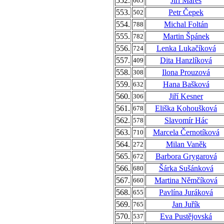
552.
Jiří Mareš
665
553.
Petr Čepek
502
554.
Michal Foltán
788
555.
Martin Špánek
782
556.
Lenka Lukačíková
724
557.
Dita Hanzlíková
409
558.
Ilona Prouzová
308
559.
Hana Bašková
632
560.
Jiří Kesner
306
561.
Eliška Kohoušková
678
562.
Slavomír Hác
578
563.
Marcela Černotíková
710
564.
Milan Vaněk
272
565.
Barbora Grygarová
672
566.
Šárka Sušánková
680
567.
Martina Němčíková
660
568.
Pavlína Juráková
655
569.
Jan Juřík
765
570.
Eva Pustějovská
537