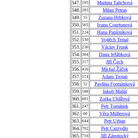
347.
Martina Talichová
195
348.
Milan Petras
295
349.
Zuzana Hrbková
55
350.
Ivana Courtonová
565
351.
Hana Papírníková
224
352.
Vojtěch Trmal
530
353.
Václav Fronk
230
354.
Dana Jeřábková
304
355.
Jiří Čech
217
356.
Michal Žáček
416
357.
Adam Trojan
574
358.
Pavlína Formánková
52
359.
Jakub Mašát
188
360.
Zorka Uhlířová
601
361.
Petr Tománek
247
362.
Věra Müllerová
60
363.
Petr Urban
644
364.
Petr Curzydlo
702
365.
Jiří Zápotocký
716