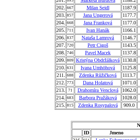
201.
Markéta Burdová
1188.2
695
202.
Milan Seidl
1187.9
667
203.
Jana Ungerová
1177.7
857
204.
Jana Franková
1177.0
668
205.
Ivan Hanák
1166.1
711
206.
Nataša Lamrová
1146.7
837
207.
Petr Cigoš
1143.5
720
208.
Pavel Macek
1137.8
746
209.
Kristýna Obdržálková
1130.8
809
210.
Ivana Umhöhová
1125.8
631
211.
Zdenka Růžičková
1113.7
688
212.
Dana Holatová
1071.0
773
213.
Drahomíra Venclová
1062.0
71
214.
Barbora Pražáková
1028.0
683
215.
Zdenka Rosypalová
909.0
815
N
ID
Jmeno