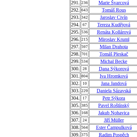
291.
Marie Švarcová
236
292.
Tomáš Rous
643
293.
Jaroslav Civín
342
294.
Tereza Kudějová
67
295.
Renáta Kollárová
536
296.
Miroslav Kruml
215
297.
Milan Drahota
597
298.
Tomáš Pleskač
701
299.
Michal Becke
534
300.
Dana Sýkorová
28
301.
Iva Hromková
804
302.
Jana Jandová
10
303.
Daniela Sázavská
229
304.
Petr Sýkora
17
305.
Pavel Roštínský
385
306.
Jakub Nohavica
168
307.
Jiří Müller
24
308.
Ester Čampulková
564
309.
Radim Pospěch
375