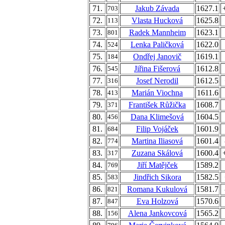
71.
Jakub Závada
1627.1
703
72.
Vlasta Hucková
1625.8
113
73.
Radek Mannheim
1623.1
801
74.
Lenka Paličková
1622.0
524
75.
Ondřej Janovič
1619.1
184
76.
Jiřina Fišerová
1612.8
545
77.
Josef Nerodil
1612.5
316
78.
Marián Viochna
1611.6
413
79.
František Růžička
1608.7
371
80.
Dana Klimešová
1604.5
456
81.
Filip Vojáček
1601.9
684
82.
Martina Iliasová
1601.4
774
83.
Zuzana Skálová
1600.4
317
84.
Jiří Matějček
1589.2
769
85.
Jindřich Sikora
1582.5
583
86.
Romana Kukulová
1581.7
821
87.
Eva Holzová
1570.6
847
88.
Alena Jankovcová
1565.2
156