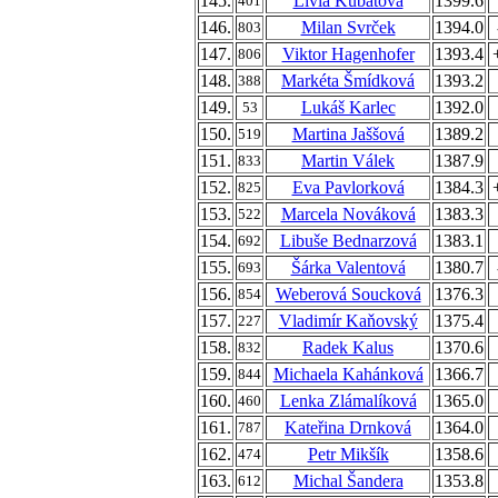
145.
Livia Kubátová
1399.6
401
146.
Milan Svrček
1394.0
803
147.
Viktor Hagenhofer
1393.4
806
148.
Markéta Šmídková
1393.2
388
149.
Lukáš Karlec
1392.0
53
150.
Martina Jaššová
1389.2
519
151.
Martin Válek
1387.9
833
152.
Eva Pavlorková
1384.3
825
153.
Marcela Nováková
1383.3
522
154.
Libuše Bednarzová
1383.1
692
155.
Šárka Valentová
1380.7
693
156.
Weberová Soucková
1376.3
854
157.
Vladimír Kaňovský
1375.4
227
158.
Radek Kalus
1370.6
832
159.
Michaela Kahánková
1366.7
844
160.
Lenka Zlámalíková
1365.0
460
161.
Kateřina Drnková
1364.0
787
162.
Petr Mikšík
1358.6
474
163.
Michal Šandera
1353.8
612