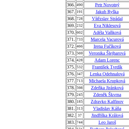
366.
Petr Novotný
490
367.
Jakub Ryška
191
368.
Vítězslav Strádal
728
369.
Eva Niklesová
232
370.
Adéla Vaňková
602
371.
Marcela Vacurová
733
372.
Irena Fučíková
466
373.
Veronika Šlejharová
569
374.
Adam Lorenc
428
375.
František Tvrdík
532
376.
Lenka Odehnalová
347
377.
Michaela Krupková
713
378.
Zdeňka Jiránková
598
379.
Zdeněk Škvrna
245
380.
Zdravko Kalfinov
185
381.
Vladislav Káňa
313
382.
Jindřiška Králová
37
383.
Leo Jaroš
744