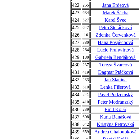
422.
Jana Erdeová
265
423.
Marek Šácha
634
424.
Karel Švec
527
425.
Petra Štefáčková
647
426.
Zdenka Červenková
16
427.
Hana Pospěchová
380
428.
Lucie Fruhwirtová
264
429.
Gabriela Bendáková
180
430.
Tereza Švarcová
237
431.
Dagmar Ptáčková
419
432.
Jan Slanina
233
433.
Lenka Fišerová
619
434.
Pavel Podzemský
241
435.
Peter Modránszký
410
436.
Emil Kolář
239
437.
Karla Banášová
608
438.
Kristýna Petrovská
642
439.
Andrea Chaloupková
659