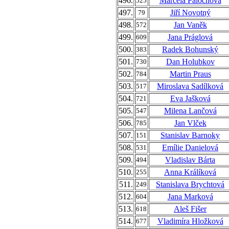
496.
Marcela Palochová
525
497.
Jiří Novotný
79
498.
Jan Vaněk
572
499.
Jana Práglová
609
500.
Radek Bohunský
383
501.
Dan Holubkov
730
502.
Martin Praus
784
503.
Miroslava Sadílková
517
504.
Eva Jašková
721
505.
Milena Lančová
547
506.
Jan Vlček
785
507.
Stanislav Barnoky
151
508.
Emílie Danielová
531
509.
Vladislav Bárta
494
510.
Anna Králíková
255
511.
Stanislava Brychtová
249
512.
Jana Marková
604
513.
Aleš Fišer
618
514.
Vladimíra Hložková
677