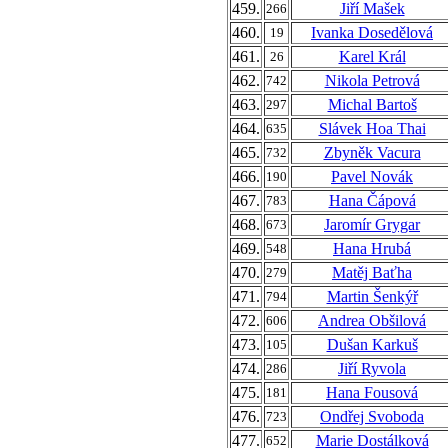
459.
Jiří Mašek
266
460.
Ivanka Dosedělová
19
461.
Karel Král
26
462.
Nikola Petrová
742
463.
Michal Bartoš
297
464.
Slávek Hoa Thai
635
465.
Zbyněk Vacura
732
466.
Pavel Novák
190
467.
Hana Čápová
783
468.
Jaromír Grygar
673
469.
Hana Hrubá
548
470.
Matěj Baťha
279
471.
Martin Šenkýř
794
472.
Andrea Obšilová
606
473.
Dušan Karkuš
105
474.
Jiří Ryvola
286
475.
Hana Fousová
181
476.
Ondřej Svoboda
723
477.
Marie Dostálková
652