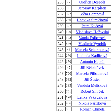
235.
Oldřich Doseděl
77
236.
Jaroslav Karpíšek
36
237.
Věra Beranová
322
238.
Hedvika Šimíčková
250
239.
Petra Kučová
327
240.
Vladislava Hořovská
120
241.
Vanda Folberová
173
242.
Vladimír Vyrobik
586
243.
Marcela Schermerová
43
244.
Ludmila Kadlicová
270
245.
Antonín Kaprál
170
246.
Jiří Bělohlávek
45
247.
Marcela Pilbauerová
700
248.
Jiří Šuster
682
249.
Vendula Melíšková
222
250.
Robert Smrček
751
251.
Lenka Vykydalová
178
252.
Nikola Pařízková
486
253.
Roman Chmela
581