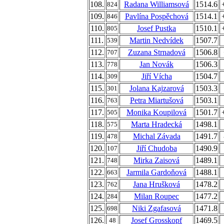
108.
Radana Williamsová
1514.6
824
109.
Pavlína Pospěchová
1514.1
846
110.
Josef Pustka
1510.1
805
111.
Martin Nedvídek
1507.7
539
112.
Zuzana Strnadová
1506.8
707
113.
Jan Novák
1506.3
778
114.
Jiří Vícha
1504.7
309
115.
Jolana Kajzarová
1503.3
301
116.
Petra Miartušová
1503.1
763
117.
Monika Koupilová
1501.7
505
118.
Marta Hradecká
1498.1
575
119.
Michal Závada
1491.7
478
120.
Jiří Chudoba
1490.9
107
121.
Mirka Zaisová
1489.1
748
122.
Jarmila Gardoňová
1488.1
663
123.
Jana Hrušková
1478.2
762
124.
Milan Roupec
1477.2
284
125.
Niki Zgafasová
1471.8
698
126.
Josef Grosskopf
1469.5
48