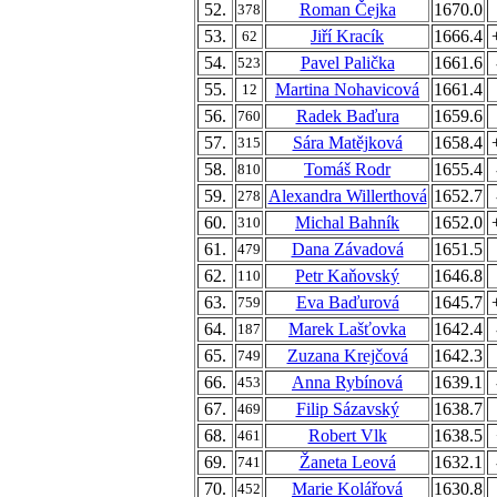
52.
Roman Čejka
1670.0
378
53.
Jiří Kracík
1666.4
62
54.
Pavel Palička
1661.6
523
55.
Martina Nohavicová
1661.4
12
56.
Radek Baďura
1659.6
760
57.
Sára Matějková
1658.4
315
58.
Tomáš Rodr
1655.4
810
59.
Alexandra Willerthová
1652.7
278
60.
Michal Bahník
1652.0
310
61.
Dana Závadová
1651.5
479
62.
Petr Kaňovský
1646.8
110
63.
Eva Baďurová
1645.7
759
64.
Marek Lašťovka
1642.4
187
65.
Zuzana Krejčová
1642.3
749
66.
Anna Rybínová
1639.1
453
67.
Filip Sázavský
1638.7
469
68.
Robert Vlk
1638.5
461
69.
Žaneta Leová
1632.1
741
70.
Marie Kolářová
1630.8
452