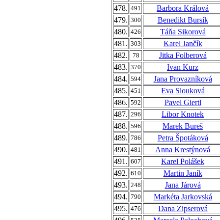
478.
Barbora Králová
491
479.
Benedikt Bursík
300
480.
Táňa Sikorová
426
481.
Karel Jančík
303
482.
Jitka Folberová
78
483.
Ivan Kurz
370
484.
Jana Provazníková
594
485.
Eva Slouková
451
486.
Pavel Giertl
592
487.
Libor Knotek
296
488.
Marek Bureš
596
489.
Petra Špotáková
786
490.
Anna Krestýnová
481
491.
Karel Polášek
607
492.
Martin Janík
610
493.
Jana Járová
248
494.
Markéta Jarkovská
790
495.
Dana Zipserová
476