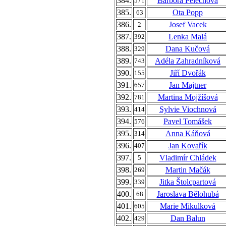
384.
Barbora Pelechová
571
385.
Ota Popp
63
386.
Josef Vacek
2
387.
Lenka Malá
392
388.
Dana Kučová
329
389.
Adéla Zahradníková
743
390.
Jiří Dvořák
155
391.
Jan Majtner
657
392.
Martina Mojžíšová
781
393.
Sylvie Viochnová
414
394.
Pavel Tomášek
576
395.
Anna Káňová
314
396.
Jan Kovařík
407
397.
Vladimír Chládek
5
398.
Martin Mačák
269
399.
Jitka Štolcpartová
339
400.
Jaroslava Bělohubá
68
401.
Marie Mikulková
605
402.
Dan Balun
429