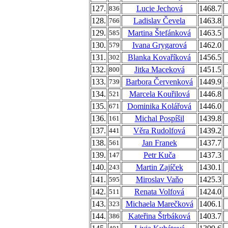
127.
Lucie Jechová
1468.7
836
128.
Ladislav Čevela
1463.8
766
129.
Martina Štefánková
1463.5
585
130.
Ivana Grygarová
1462.0
579
131.
Blanka Kovaříková
1456.5
302
132.
Jitka Maceková
1451.5
800
133.
Barbora Červenková
1449.9
739
134.
Marcela Kouřilová
1446.8
521
135.
Dominika Kolářová
1446.0
671
136.
Michal Pospíšil
1439.8
161
137.
Věra Rudolfová
1439.2
441
138.
Jan Franek
1437.7
561
139.
Petr Kuča
1437.3
147
140.
Martin Zajíček
1430.1
243
141.
Miroslav Vaňo
1425.3
595
142.
Renata Volfová
1424.0
511
143.
Michaela Marečková
1406.1
323
144.
Kateřina Štrbáková
1403.7
386