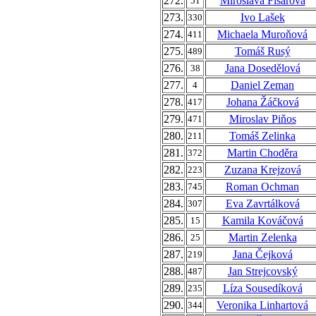
272.
Miroslava Fišarová
51
273.
Ivo Lašek
330
274.
Michaela Muroňová
411
275.
Tomáš Rusý
489
276.
Jana Dosedělová
38
277.
Daniel Zeman
4
278.
Johana Žáčková
417
279.
Miroslav Piňos
471
280.
Tomáš Zelinka
211
281.
Martin Choděra
372
282.
Zuzana Krejzová
223
283.
Roman Ochman
745
284.
Eva Zavrtálková
307
285.
Kamila Kováčová
15
286.
Martin Zelenka
25
287.
Jana Čejková
219
288.
Jan Strejcovský
487
289.
Líza Sousedíková
235
290.
Veronika Linhartová
344