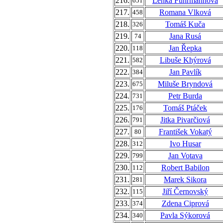
216.
Lenka Fuhrmannová
651
217.
Romana Vlková
458
218.
Tomáš Kuča
326
219.
Jana Rusá
74
220.
Jan Řepka
118
221.
Libuše Khýrová
582
222.
Jan Pavlík
384
223.
Miluše Bryndová
675
224.
Petr Burda
731
225.
Tomáš Ptáček
176
226.
Jitka Pivarčiová
791
227.
František Vokatý
80
228.
Ivo Husar
312
229.
Jan Votava
799
230.
Robert Babilon
112
231.
Marek Sikora
281
232.
Jiří Černovský
115
233.
Zdena Ciprová
374
234.
Pavla Sýkorová
340