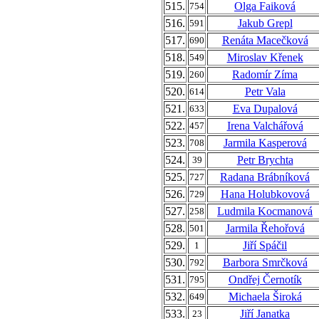
515.
Olga Faiková
754
516.
Jakub Grepl
591
517.
Renáta Macečková
690
518.
Miroslav Křenek
549
519.
Radomír Zíma
260
520.
Petr Vala
614
521.
Eva Dupalová
633
522.
Irena Valchářová
457
523.
Jarmila Kasperová
708
524.
Petr Brychta
39
525.
Radana Brábníková
727
526.
Hana Holubkovová
729
527.
Ludmila Kocmanová
258
528.
Jarmila Řehořová
501
529.
Jiří Spáčil
1
530.
Barbora Smrčková
792
531.
Ondřej Černotík
795
532.
Michaela Široká
649
533.
Jiří Janatka
23