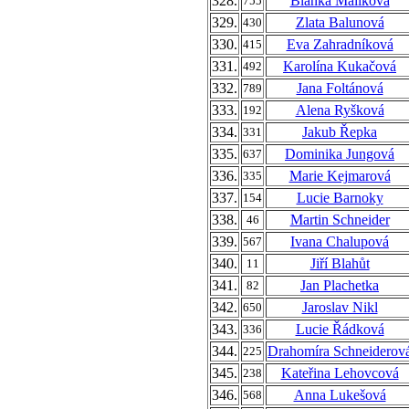
328.
Blanka Malíková
755
329.
Zlata Balunová
430
330.
Eva Zahradníková
415
331.
Karolína Kukačová
492
332.
Jana Foltánová
789
333.
Alena Ryšková
192
334.
Jakub Řepka
331
335.
Dominika Jungová
637
336.
Marie Kejmarová
335
337.
Lucie Barnoky
154
338.
Martin Schneider
46
339.
Ivana Chalupová
567
340.
Jiří Blahůt
11
341.
Jan Plachetka
82
342.
Jaroslav Nikl
650
343.
Lucie Řádková
336
344.
Drahomíra Schneiderov
225
345.
Kateřina Lehovcová
238
346.
Anna Lukešová
568