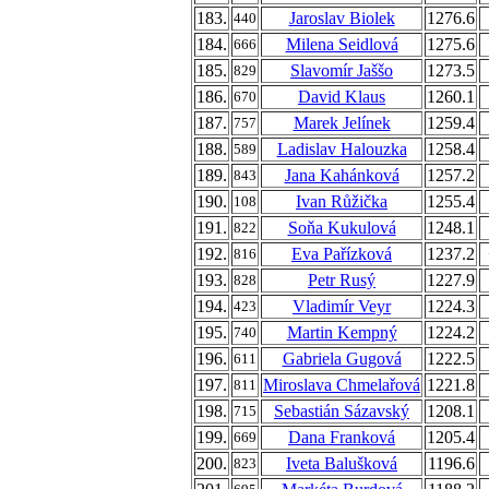
183.
Jaroslav Biolek
1276.6
440
184.
Milena Seidlová
1275.6
666
185.
Slavomír Jaššo
1273.5
829
186.
David Klaus
1260.1
670
187.
Marek Jelínek
1259.4
757
188.
Ladislav Halouzka
1258.4
589
189.
Jana Kahánková
1257.2
843
190.
Ivan Růžička
1255.4
108
191.
Soňa Kukulová
1248.1
822
192.
Eva Pařízková
1237.2
816
193.
Petr Rusý
1227.9
828
194.
Vladimír Veyr
1224.3
423
195.
Martin Kempný
1224.2
740
196.
Gabriela Gugová
1222.5
611
197.
Miroslava Chmelařová
1221.8
811
198.
Sebastián Sázavský
1208.1
715
199.
Dana Franková
1205.4
669
200.
Iveta Balušková
1196.6
823