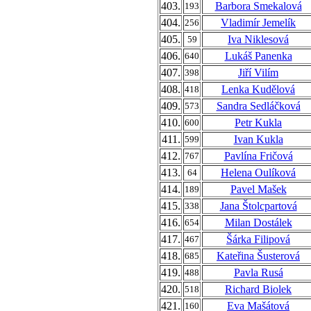
403.
Barbora Smekalová
193
404.
Vladimír Jemelík
256
405.
Iva Niklesová
59
406.
Lukáš Panenka
640
407.
Jiří Vilím
398
408.
Lenka Kudělová
418
409.
Sandra Sedláčková
573
410.
Petr Kukla
600
411.
Ivan Kukla
599
412.
Pavlína Fričová
767
413.
Helena Oulíková
64
414.
Pavel Mašek
189
415.
Jana Štolcpartová
338
416.
Milan Dostálek
654
417.
Šárka Filipová
467
418.
Kateřina Šusterová
685
419.
Pavla Rusá
488
420.
Richard Biolek
518
421.
Eva Mašátová
160