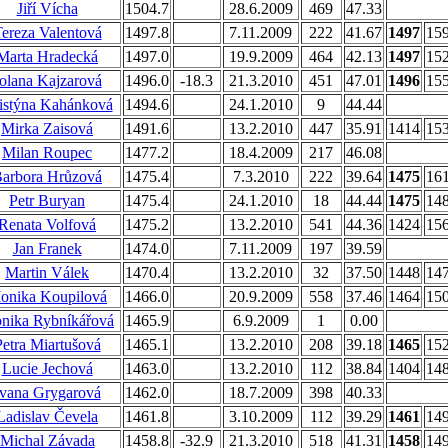
Jiří Vícha
1504.7
28.6.2009
469
47.33
ereza Valentová
1497.8
7.11.2009
222
41.67
1497
15
Marta Hradecká
1497.0
19.9.2009
464
42.13
1497
15
olana Kajzarová
1496.0
-18.3
21.3.2010
451
47.01
1496
15
istýna Kahánková
1494.6
24.1.2010
9
44.44
Mirka Zaisová
1491.6
13.2.2010
447
35.91
1414
15
Milan Roupec
1477.2
18.4.2009
217
46.08
arbora Hrůzová
1475.4
7.3.2010
222
39.64
1475
16
Petr Buryan
1475.4
24.1.2010
18
44.44
1475
14
Renata Volfová
1475.2
13.2.2010
541
44.36
1424
15
Jan Franek
1474.0
7.11.2009
197
39.59
Martin Válek
1470.4
13.2.2010
32
37.50
1448
14
onika Koupilová
1466.0
20.9.2009
558
37.46
1464
15
nika Rybníkářová
1465.9
6.9.2009
1
0.00
Petra Miartušová
1465.1
13.2.2010
208
39.18
1465
15
Lucie Jechová
1463.0
13.2.2010
112
38.84
1404
14
Ivana Grygarová
1462.0
18.7.2009
398
40.33
Ladislav Čevela
1461.8
3.10.2009
112
39.29
1461
14
Michal Závada
1458.8
-32.9
21.3.2010
518
41.31
1458
14