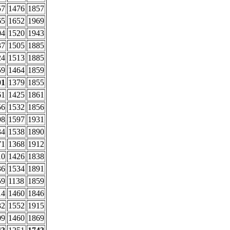
57
1476
1857
65
1652
1969
04
1520
1943
37
1505
1885
24
1513
1885
59
1464
1859
01
1379
1855
61
1425
1861
56
1532
1856
98
1597
1931
34
1538
1890
71
1368
1912
10
1426
1838
36
1534
1891
59
1138
1859
14
1460
1846
32
1552
1915
09
1460
1869