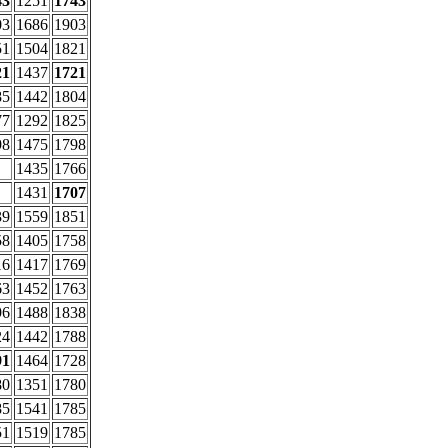
43
1251
1743
03
1686
1903
51
1504
1821
21
1437
1721
85
1442
1804
77
1292
1825
98
1475
1798
1435
1766
1431
1707
39
1559
1851
58
1405
1758
16
1417
1769
63
1452
1763
96
1488
1838
24
1442
1788
91
1464
1728
80
1351
1780
85
1541
1785
51
1519
1785