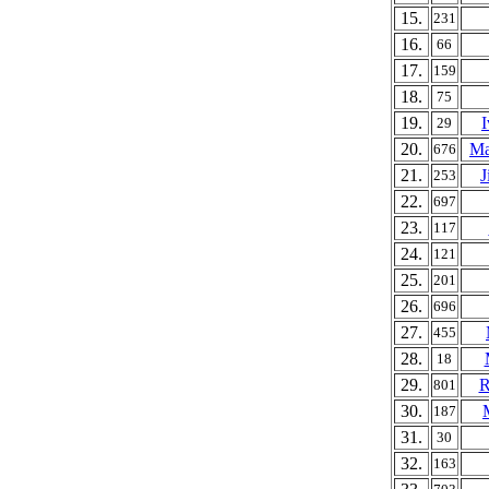
15.
231
16.
66
17.
159
18.
75
19.
I
29
20.
Ma
676
21.
J
253
22.
697
23.
117
24.
121
25.
201
26.
696
27.
455
28.
18
29.
R
801
30.
187
31.
30
32.
163