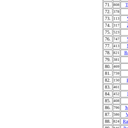
71.
T
808
72.
378
73.
113
74.
317
75.
523
76.
747
77.
413
78.
R
821
79.
381
80.
469
81.
759
82.
150
83.
461
84.
452
85.
408
86.
M
796
87.
V
586
88.
Ra
824