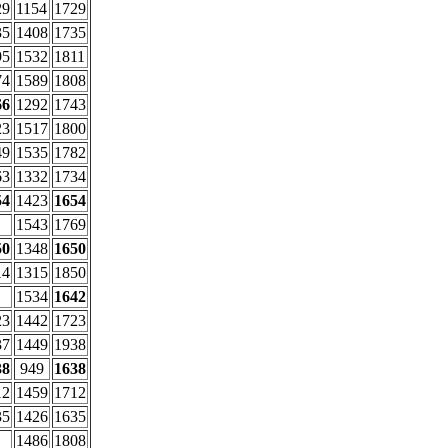
29
1154
1729
35
1408
1735
95
1532
1811
74
1589
1808
66
1292
1743
23
1517
1800
49
1535
1782
63
1332
1734
54
1423
1654
1543
1769
50
1348
1650
14
1315
1850
1534
1642
23
1442
1723
37
1449
1938
38
949
1638
12
1459
1712
35
1426
1635
1486
1808