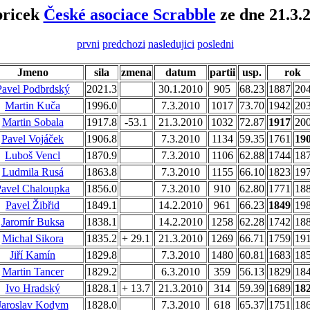
bricek
České asociace Scrabble
ze dne 21.3.
prvni
predchozi
nasledujici
posledni
Jmeno
sila
zmena
datum
partii
usp.
rok
Pavel Podbrdský
2021.3
30.1.2010
905
68.23
1887
20
Martin Kuča
1996.0
7.3.2010
1017
73.70
1942
20
Martin Sobala
1917.8
-53.1
21.3.2010
1032
72.87
1917
20
Pavel Vojáček
1906.8
7.3.2010
1134
59.35
1761
19
Luboš Vencl
1870.9
7.3.2010
1106
62.88
1744
18
Ludmila Rusá
1863.8
7.3.2010
1155
66.10
1823
19
Pavel Chaloupka
1856.0
7.3.2010
910
62.80
1771
18
Pavel Žibřid
1849.1
14.2.2010
961
66.23
1849
19
Jaromír Buksa
1838.1
14.2.2010
1258
62.28
1742
18
Michal Sikora
1835.2
+ 29.1
21.3.2010
1269
66.71
1759
19
Jiří Kamín
1829.8
7.3.2010
1480
60.81
1683
18
Martin Tancer
1829.2
6.3.2010
359
56.13
1829
18
Ivo Hradský
1828.1
+ 13.7
21.3.2010
314
59.39
1689
18
Jaroslav Kodym
1828.0
7.3.2010
618
65.37
1751
18