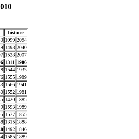
2010
historie
43
1099
2054
39
1493
2040
07
1528
2007
06
1311
1906
78
1544
1935
76
1555
1989
83
1566
1941
80
1552
1981
85
1420
1885
19
1593
1989
55
1577
1855
48
1315
1888
28
1492
1846
64
1585
1889