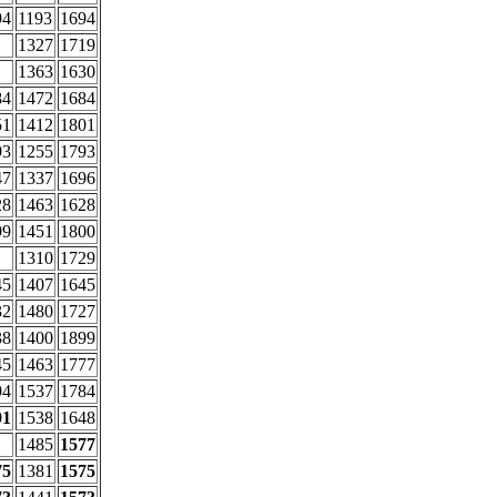
94
1193
1694
1327
1719
1363
1630
84
1472
1684
51
1412
1801
93
1255
1793
47
1337
1696
28
1463
1628
99
1451
1800
1310
1729
45
1407
1645
32
1480
1727
38
1400
1899
45
1463
1777
94
1537
1784
91
1538
1648
1485
1577
75
1381
1575