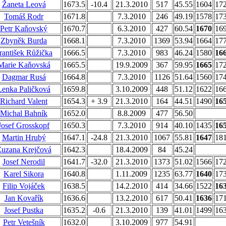
Žaneta Leová
1673.5
-10.4
21.3.2010
517
45.55
1604
17
Tomáš Rodr
1671.8
7.3.2010
246
49.19
1578
17
Petr Kaňovský
1670.7
6.3.2010
427
60.54
1670
16
Zbyněk Burda
1668.1
7.3.2010
1369
53.94
1664
17
rantišek Růžička
1666.5
7.3.2010
983
46.24
1580
16
Marie Kaňovská
1665.5
19.9.2009
367
59.95
1665
17
Dagmar Rusá
1664.8
7.3.2010
1126
51.64
1560
17
Lenka Paličková
1659.8
3.10.2009
448
51.12
1622
16
Richard Valent
1654.3
+ 3.9
21.3.2010
164
44.51
1490
16
Michal Bahník
1652.0
8.8.2009
477
56.50
Josef Grosskopf
1650.3
7.3.2010
914
40.10
1435
16
Martin Hrubý
1647.1
-24.8
21.3.2010
1067
55.81
1647
18
uzana Krejčová
1642.3
18.4.2009
84
45.24
Josef Nerodil
1641.7
-32.0
21.3.2010
1373
51.02
1566
17
Karel Sikora
1640.8
1.11.2009
1235
63.77
1640
17
Filip Vojáček
1638.5
14.2.2010
414
34.66
1522
16
Jan Kovařík
1636.6
13.2.2010
617
50.41
1636
17
Josef Pustka
1635.2
-0.6
21.3.2010
139
41.01
1499
16
Petr Vetešník
1632.0
3.10.2009
977
54.91