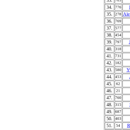
33.
703
34.
776
35.
Ale
278
36.
769
37.
577
38.
454
39.
797
40.
318
41.
731
42.
182
43.
Y
580
44.
453
45.
62
46.
21
47.
760
48.
315
49.
687
50.
403
51.
R
54