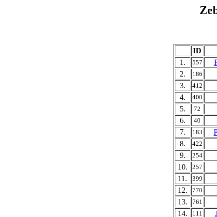
Ze
ID
1.
557
2.
186
3.
412
4.
400
5.
72
6.
40
7.
183
8.
422
9.
254
10.
257
11.
399
12.
770
13.
761
14.
111