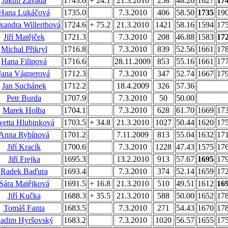
Jakub Závada
1743.6
+ 24.1
21.3.2010
258
48.26
1627
17
Hana Lukáčová
1735.0
7.3.2010
406
58.50
1735
19
xandra Willerthová
1724.6
+ 75.2
21.3.2010
1421
58.16
1594
17
Jiří Matějček
1721.3
7.3.2010
208
46.88
1583
17
Michal Přikryl
1716.8
7.3.2010
839
52.56
1661
17
Hana Filipová
1716.6
28.11.2009
853
55.16
1661
17
Jana Vágnerová
1712.3
7.3.2010
347
52.74
1667
17
Jan Suchánek
1712.2
18.4.2009
326
57.36
Petr Burda
1707.9
7.3.2010
50
50.00
Marek Holba
1704.1
7.3.2010
628
61.70
1669
17
vetta Hlubinková
1703.5
+ 34.8
21.3.2010
1027
50.44
1620
17
Anna Rybínová
1701.2
7.11.2009
813
55.04
1632
17
Jiří Kracík
1700.6
7.3.2010
1228
47.43
1575
17
Jiří Frejka
1695.3
13.2.2010
913
57.67
1695
17
Radek Baďura
1693.4
7.3.2010
374
52.14
1659
17
Sára Matějková
1691.5
+ 16.8
21.3.2010
510
49.51
1612
16
Jiří Kučka
1688.3
+ 35.5
21.3.2010
588
50.00
1652
17
Tomáš Fanta
1683.5
7.3.2010
271
54.43
1670
17
adim Hyršovský
1683.2
7.3.2010
1020
56.57
1655
17