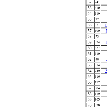
52.
741
53.
810
54.
110
55.
22
56.
F
371
57.
109
58.
73
59.
524
60.
827
61.
310
62.
48
63.
514
64.
Z
749
65.
316
66.
177
67.
684
68.
119
69.
805
70.
320