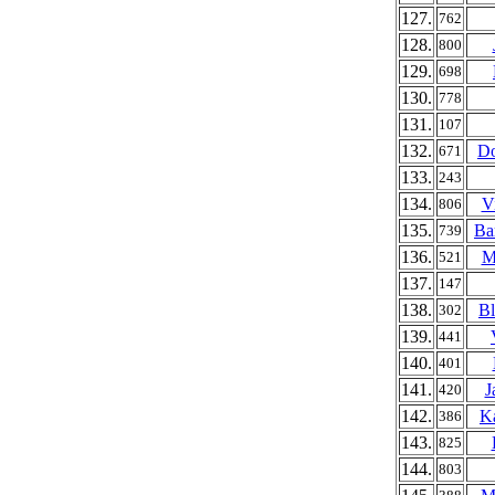
127.
762
128.
800
129.
698
130.
778
131.
107
132.
Do
671
133.
243
134.
V
806
135.
Ba
739
136.
M
521
137.
147
138.
Bl
302
139.
441
140.
401
141.
J
420
142.
Ka
386
143.
825
144.
803