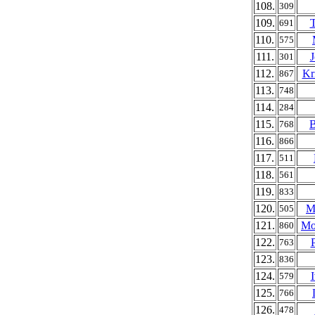
108.
309
109.
T
691
110.
575
111.
J
301
112.
Kr
867
113.
748
114.
284
115.
B
768
116.
866
117.
511
118.
561
119.
833
120.
M
505
121.
Mo
860
122.
763
123.
836
124.
579
125.
766
126.
478