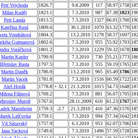
Petr Vejchoda
1826.7
9.8.2009
117
58.97
1758
18
Milan Kuděj
1823.1
7.3.2010
987
67.38
1823
19
Petr Landa
1813.5
7.3.2010
1327
66.01
1760
19
Kateřina Rusá
1809.6
30.1.2010
1070
63.32
1770
18
veta Vondrátová
1804.3
13.2.2010
1278
58.57
1697
18
rkéta Gutmanová
1802.6
7.3.2010
955
55.92
1703
18
indra Voráčková
1801.2
7.3.2010
1229
59.32
1678
18
Martin Kapler
1799.9
7.3.2010
730
55.21
1773
18
Břetislav Basta
1797.5
7.3.2010
555
59.19
1765
18
Martin Daněk
1786.9
13.2.2010
965
65.49
1786
18
Martin Vacek
1781.8
7.3.2010
1516
60.59
1722
18
Aleš Horák
1778.8
+ 32.1
21.3.2010
1015
54.73
1648
18
Milena Filipová
1769.2
7.3.2010
881
56.07
1705
18
Miroslav Muroň
1767.6
28.11.2009
610
61.23
1767
18
adek Mannheim
1759.3
-2.7
21.3.2010
416
47.36
1576
18
Marek Lašťovka
1759.1
7.3.2010
994
57.34
1642
18
Vít Sázavský
1757.9
6.3.2010
953
62.07
1706
18
Jana Vacková
1749.6
7.3.2010
1496
57.59
1728
18