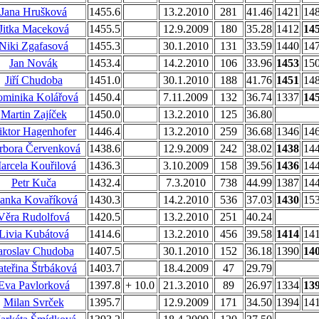
Jana Hrušková
1455.6
13.2.2010
281
41.46
1421
14
Jitka Maceková
1455.5
12.9.2009
180
35.28
1412
14
Niki Zgafasová
1455.3
30.1.2010
131
33.59
1440
14
Jan Novák
1453.4
14.2.2010
106
33.96
1453
15
Jiří Chudoba
1451.0
30.1.2010
188
41.76
1451
14
minika Kolářová
1450.4
7.11.2009
132
36.74
1337
14
Martin Zajíček
1450.0
13.2.2010
125
36.80
iktor Hagenhofer
1446.4
13.2.2010
259
36.68
1346
14
rbora Červenková
1438.6
12.9.2009
242
38.02
1438
14
arcela Kouřilová
1436.3
3.10.2009
158
39.56
1436
14
Petr Kuča
1432.4
7.3.2010
738
44.99
1387
14
anka Kovaříková
1430.3
14.2.2010
536
37.03
1430
15
Věra Rudolfová
1420.5
13.2.2010
251
40.24
Livia Kubátová
1414.6
13.2.2010
456
39.58
1414
14
aroslav Chudoba
1407.5
30.1.2010
152
36.18
1390
14
teřina Štrbáková
1403.7
18.4.2009
47
29.79
Eva Pavlorková
1397.8
+ 10.0
21.3.2010
89
26.97
1334
13
Milan Svrček
1395.7
12.9.2009
171
34.50
1394
14