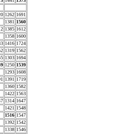
73
1441
1573
20
1262
1691
1381
1560
12
1385
1612
1358
1600
83
1416
1724
52
1319
1562
55
1303
1694
39
1250
1539
1293
1608
91
1391
1719
1360
1582
1422
1563
47
1314
1647
1421
1548
1516
1547
1392
1542
1338
1546