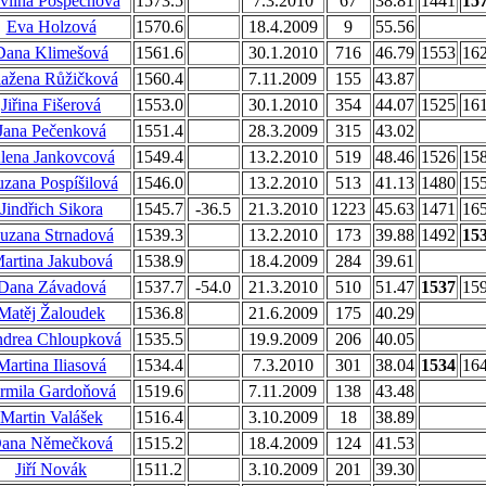
vlína Pospěchová
1573.5
7.3.2010
67
38.81
1441
15
Eva Holzová
1570.6
18.4.2009
9
55.56
Dana Klimešová
1561.6
30.1.2010
716
46.79
1553
16
ažena Růžičková
1560.4
7.11.2009
155
43.87
Jiřina Fišerová
1553.0
30.1.2010
354
44.07
1525
16
Jana Pečenková
1551.4
28.3.2009
315
43.02
lena Jankovcová
1549.4
13.2.2010
519
48.46
1526
15
zana Pospíšilová
1546.0
13.2.2010
513
41.13
1480
15
Jindřich Sikora
1545.7
-36.5
21.3.2010
1223
45.63
1471
16
uzana Strnadová
1539.3
13.2.2010
173
39.88
1492
15
artina Jakubová
1538.9
18.4.2009
284
39.61
Dana Závadová
1537.7
-54.0
21.3.2010
510
51.47
1537
15
Matěj Žaloudek
1536.8
21.6.2009
175
40.29
drea Chloupková
1535.5
19.9.2009
206
40.05
Martina Iliasová
1534.4
7.3.2010
301
38.04
1534
16
armila Gardoňová
1519.6
7.11.2009
138
43.48
Martin Valášek
1516.4
3.10.2009
18
38.89
ana Němečková
1515.2
18.4.2009
124
41.53
Jiří Novák
1511.2
3.10.2009
201
39.30