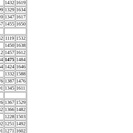
1432
1619
99
1329
1634
20
1347
1617
57
1455
1650
32
1119
1532
1450
1638
12
1457
1612
84
1475
1484
64
1424
1646
1332
1588
76
1387
1476
01
1345
1611
26
1367
1529
82
1366
1482
1228
1503
92
1251
1492
91
1271
1602