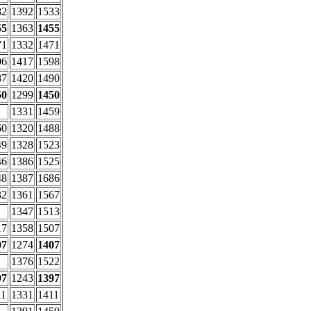
82
1392
1533
55
1363
1455
71
1332
1471
06
1417
1598
87
1420
1490
50
1299
1450
1331
1459
60
1320
1488
49
1328
1523
46
1386
1525
48
1387
1686
32
1361
1567
1347
1513
17
1358
1507
07
1274
1407
1376
1522
97
1243
1397
11
1331
1411