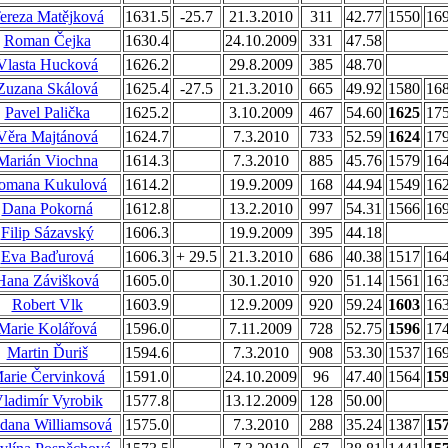
ereza Matějková
1631.5
-25.7
21.3.2010
311
42.77
1550
16
Roman Čejka
1630.4
24.10.2009
331
47.58
Vlasta Hucková
1626.2
29.8.2009
385
48.70
Zuzana Skálová
1625.4
-27.5
21.3.2010
665
49.92
1580
16
Pavel Palička
1625.2
3.10.2009
467
54.60
1625
17
Věra Majtánová
1624.7
7.3.2010
733
52.59
1624
17
Marián Viochna
1614.3
7.3.2010
885
45.76
1579
16
omana Kukulová
1614.2
19.9.2009
168
44.94
1549
16
Dana Pokorná
1612.8
13.2.2010
997
54.31
1566
16
Filip Sázavský
1606.3
19.9.2009
395
44.18
Eva Baďurová
1606.3
+ 29.5
21.3.2010
686
40.38
1517
16
Hana Závišková
1605.0
30.1.2010
920
51.14
1561
16
Robert Vlk
1603.9
12.9.2009
920
59.24
1603
16
Marie Kolářová
1596.0
7.11.2009
728
52.75
1596
17
Martin Ďuriš
1594.6
7.3.2010
908
53.30
1537
16
arie Červinková
1591.0
24.10.2009
96
47.40
1564
15
ladimír Vyrobik
1577.8
13.12.2009
128
50.00
dana Williamsová
1575.0
7.3.2010
288
35.24
1387
15