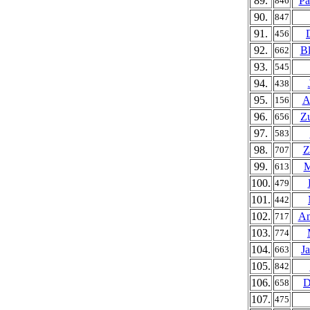
89.
Pa
846
90.
847
91.
456
92.
Bl
662
93.
545
94.
438
95.
A
156
96.
Zu
656
97.
583
98.
Z
707
99.
M
613
100.
479
101.
442
102.
An
717
103.
774
104.
J
663
105.
842
106.
D
658
107.
475